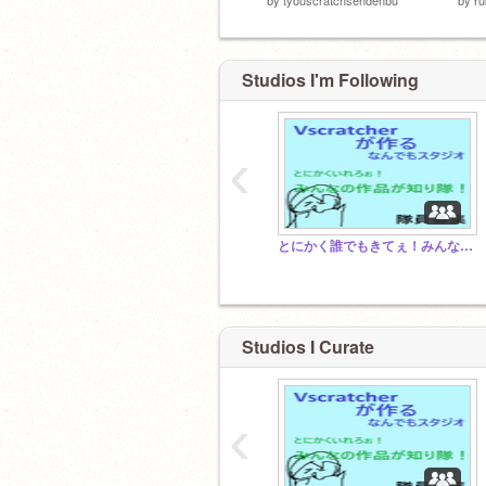
Studios I'm Following
‹
とにかく誰でもきてぇ！みんなの作品が知り隊！
Studios I Curate
‹