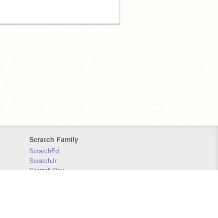
Scratch Family
ScratchEd
ScratchJr
Scratch Day
Scratch Conference
Scratch Foundation