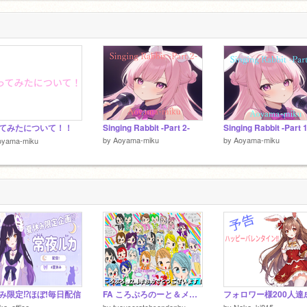
)
4
4
てみたについて！！
Singing Rabbit -Part 2-
Singing Rabbit -Part 1
by
Aoyama-miku
by
Aoyama-miku
oyama-miku
み限定⁉ほぼ!毎日配信
FA ころぷろのーと＆メッセージ！
ka_office
by
tyouscratchsendenbu
by
Naka_ki815