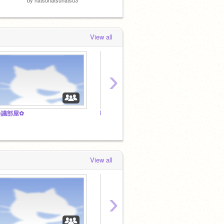
View all
›
会議部屋✿
歌い手達の集う喫茶店 ~ 喫茶SINGER ~
【公式】
View all
›