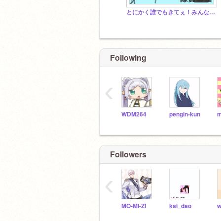
とにかく誰でもきてぇ！みんなの作品が知り隊！
Following
‹
WDM264
pengin-kun
Followers
‹
MO-MI-ZI
kai_dao
w