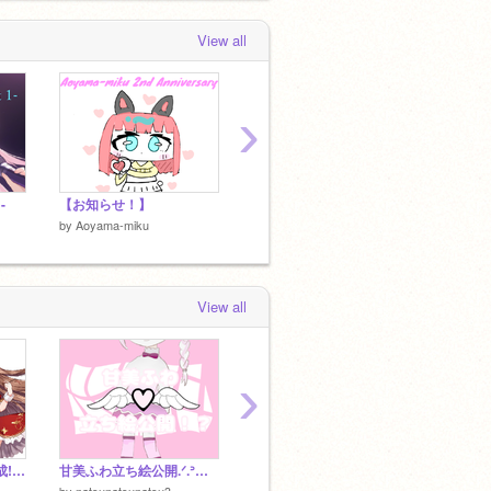
長坂椎名
 days, 7 hours ago
View all
Aoyama-miku
loved
【ころぷろ夏休み
投稿5日目】紗痲 covered 桜井利玖
 days, 7 hours ago
›
-
【お知らせ！】
今はいいんだよ。歌ってみた！
by
Aoyama-miku
by
Aoyama-miku
by
Aoya
View all
›
フォロワー様200人達成!!!みんなありがとう!!!
甘美ふわ立ち絵公開.ᐟ.ᐣ資料公開ぜひ見てね〜♡
【新年度企画】 ころぷろメンバー紹介！ 2026年春ver
by
natsunatsunatsu3
by
koropuro--official
by
_anon