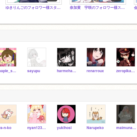
ゆきりんごのフォロワー様スタジオ!!
奈加黄 宇咲のフォロワー様スタジオ
maple_scratch
sayupu
harmehar1y
renarroux
zeropikaRABO152
a-n-ko
nyan123456789
yukihosi
Narupeko
maimunah1234