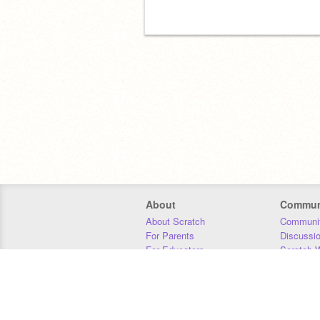
About
Commun
About Scratch
Communit
For Parents
Discussi
For Educators
Scratch W
For Developers
Statistics
Our Team
Donors
Jobs