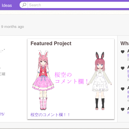
Ideas
, 9 months
ago
Featured Project
Wha
･ﾟ
2
・
正確
2
す！
4
75/
桜空のコメント欄！！
4