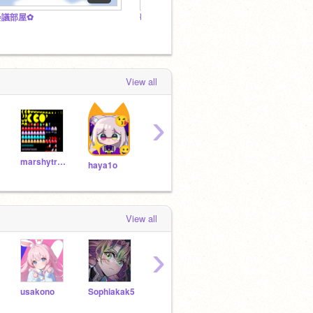
会議部屋✿
歌い手達の集う喫茶店 ~ 喫茶SINGER ~
【公式】
View all
›
marshytrain
123123456789GO
ra141030
wa-n
haya1o
View all
›
usakono
Sophiakak5
ayayayaya___
aiueokanozou