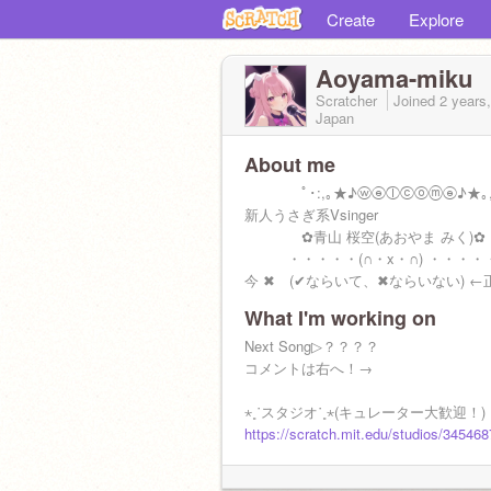
Create
Explore
Aoyama-miku
Scratcher
Joined
2 years
Japan
About me
ﾟ･:,｡★♪ⓦⓔⓛⓒⓞⓜⓔ♪★｡,:
新人うさぎ系Vsinger
✿青山 桜空(あおやま みく)✿
・・・・・(∩・x・∩) ・・・・
今 ✖ (✔ならいて、✖ならいない) ←
What I'm working on
main▷
@usakono
フォローよろしくで
icon▷AIイラスト
Next Song▷？？？？
‪コメントは右へ！→
‪⋆˳˙スタジオ˙˳⋆‬(キュレーター大歓迎！)
https://scratch.mit.edu/studios/345468
⋆˳˙所属˙˳⋆‬