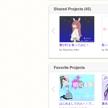
@colorful_triangle
、ころぷろ7期生、
seven☆stars (ころぷろ研修生グループ
Shared Projects (45)
推してくれると嬉しいなっ！(*^▽^*)
‹
愛が灯る 歌ってみた！
歌っ
by
Aoyama-miku
by
A
Favorite Projects
‹
はじめましての人へ！プロフィール！
夏休
by
tyouscratchsendenbu
by
ru