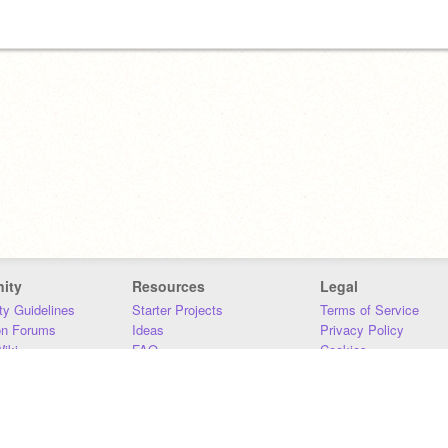
ity
Resources
Legal
y Guidelines
Starter Projects
Terms of Service
on Forums
Ideas
Privacy Policy
iki
FAQ
Cookies
Download
DMCA
Contact Us
DSA Requirements
MIT Accessibility