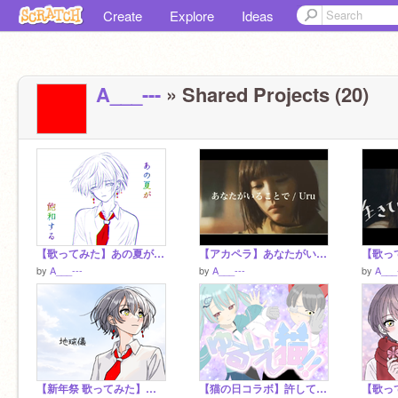
Create
Explore
Ideas
A___---
» Shared Projects (20)
【歌ってみた】あの夏が飽和する／あにゅ
【アカペラ】あなたがいることで／あにゅ
by
A___---
by
A___---
by
A___
【新年祭 歌ってみた】地球儀／あにゅ
【猫の日コラボ】許して猫／水瀬涼音×あにゅ