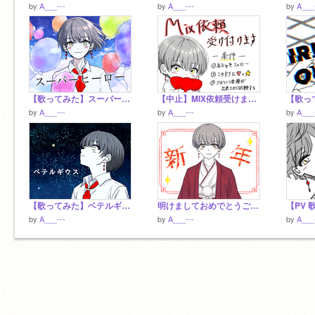
by
A___---
by
A___---
by
A___
【歌ってみた】スーパーヒーロー／あにゅ
【中止】MIX依頼受けます！！
by
A___---
by
A___---
by
A___
【歌ってみた】ベテルギウス／あにゅ
明けましておめでとうございます(｡･･｡)/
by
A___---
by
A___---
by
A___