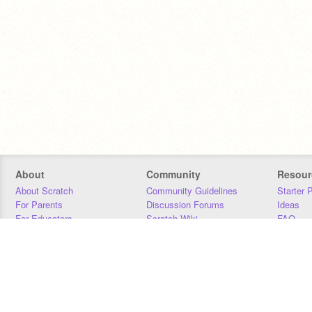
About
Community
Resour
About Scratch
Community Guidelines
Starter 
For Parents
Discussion Forums
Ideas
For Educators
Scratch Wiki
FAQ
For Developers
Statistics
Downloa
Our Team
Contact
Donors
Jobs
Donate