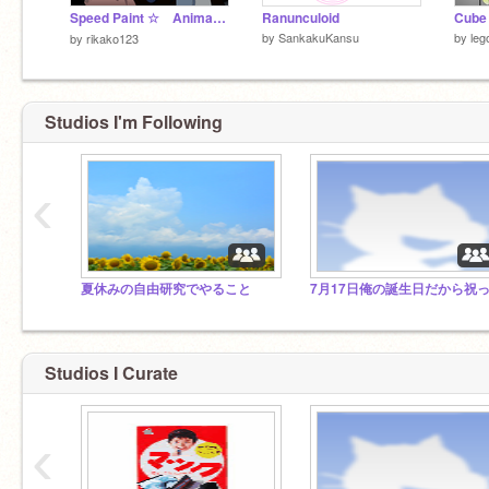
Speed Paint ☆ Animation Vector 鬼滅の刃
Ranunculoid
Cube 
by
SankakuKansu
by
leg
by
rikako123
Studios I'm Following
‹
夏休みの自由研究でやること
Studios I Curate
‹