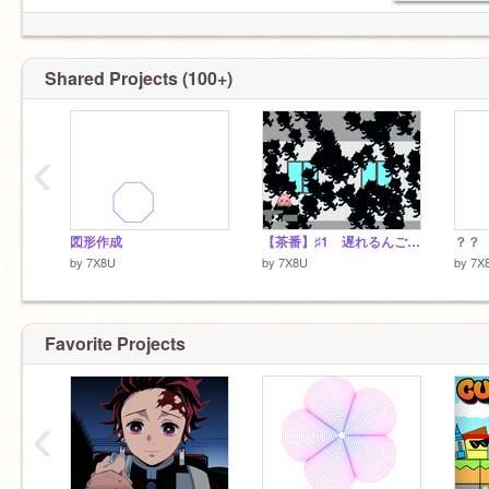
Shared Projects (100+)
‹
図形作成
【茶番】♯1 遅れるんご カオス
？？
by
7X8U
by
7X8U
by
7X
Favorite Projects
‹