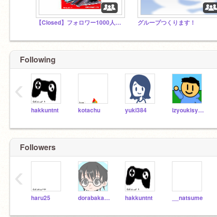
【Closed】フォロワー1000人突破記念！イントロコンテスト開催！‮
グループつくります！
Following
‹
hakkuntnt
kotachu
yuki384
izyoukisyou
Followers
‹
haru25
dorabakabon
hakkuntnt
__natsume