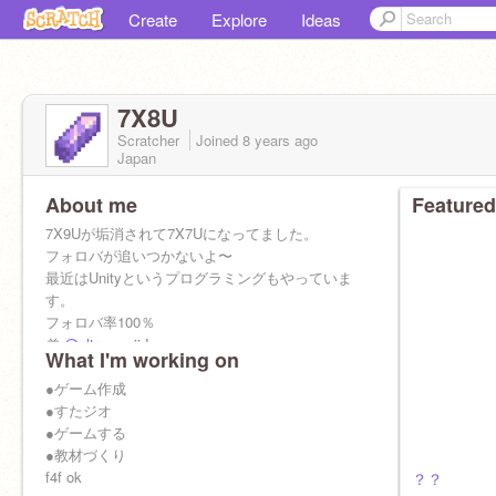
Create
Explore
Ideas
7X8U
Scratcher
Joined
8 years
ago
Japan
About me
Featured
7X9Uが垢消されて7X7Uになってました。
フォロバが追いつかないよ〜
最近はUnityというプログラミングもやっていま
す。
フォロバ率100％
弟
@ultramanjido
What I'm working on
リア友
@GXcNal0
あだ名:ななっくす
●ゲーム作成
6年生
●すたジオ
●ゲームする
●教材づくり
f4f ok
？？