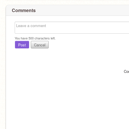
Comments
You have
500
characters left.
Post
Cancel
Co