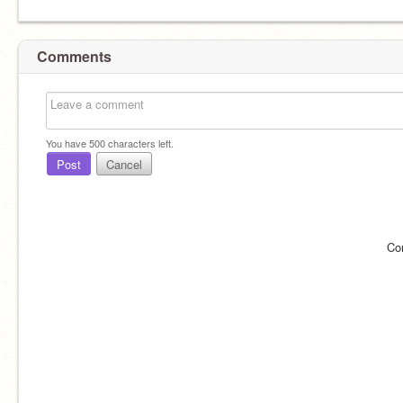
Comments
You have
500
characters left.
Post
Cancel
Co