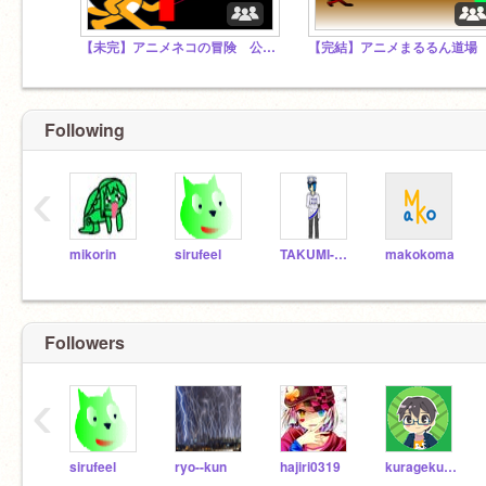
【未完】アニメネコの冒険 公式スタジオ
Following
‹
mikorin
sirufeel
TAKUMI-GAME
makokoma
Followers
‹
sirufeel
ryo--kun
hajiri0319
kuragekunn