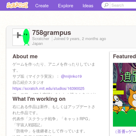
Create
Explore
Ideas
758grampus
Scratcher
Joined
9 years, 2 months
ago
Japan
About me
Featured
ゲームを作ったり、アニメを作ったりしていま
す。
サブ垢（マイクラ実況）：
@mijinko19
自己紹介スタジオ
https://scratch.mit.edu/studios/16390025
フォロワー470人突破しました！皆さんありがと
What I'm working on
うございます！
宣伝や連投コメントは削除する場合がありま
右にある作品は新作、もしくはアップデートさ
す。
れた作品です。
代表作「スクラッチ戦争」「キャットRPG」
「宇宙人戦闘記」
「防衛中」を後継者として作っています。