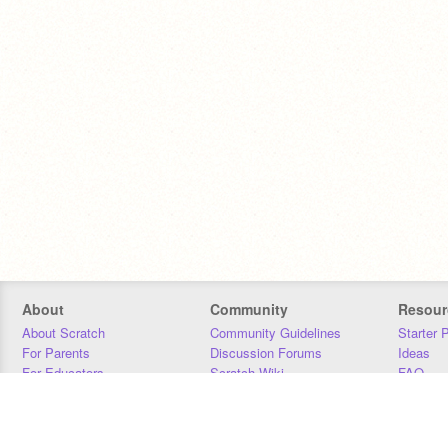
About
Community
Resour
About Scratch
Community Guidelines
Starter 
For Parents
Discussion Forums
Ideas
For Educators
Scratch Wiki
FAQ
For Developers
Statistics
Downloa
Our Team
Contact
Donors