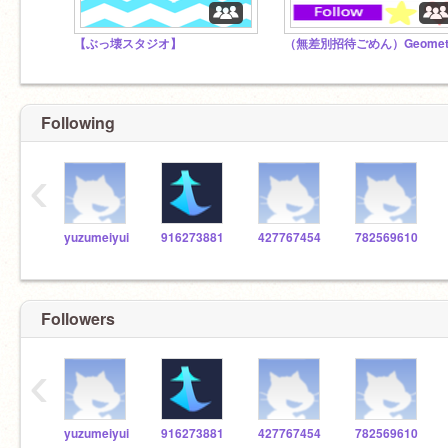
【ぶっ壊スタジオ】
Following
‹
yuzumeiyui
916273881
427767454
782569610
Followers
‹
yuzumeiyui
916273881
427767454
782569610