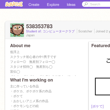
Create
Explore
Ideas
538353783
Student of: コンピュータークラブ
Scratcher
Joined
2 
Japan
About me
Featured
低浮上
スクラッチ初心者の中1男子です
フォロー◎ 無差別フォロー◯
スタジオ招待◯ 無差別も◯
宣伝◯
ポケカ、ポケポケ、ポケモンクエスト、にゃん
What I'm working on
こ大戦争、脱獄ごっこPROやってます
主に作っている作品
・ポケカ、ポケポケ系の作品
・ボケて
・おかしいアニメ系の作品
・ポケモンなどの絵
[ボケて]