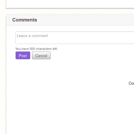
Comments
You have
500
characters left.
Post
Cancel
Co