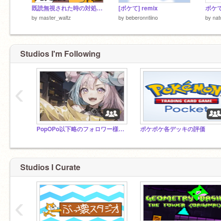
既読無視された時の対処法 7選
[ボケて] remix
ボケて 
by
master_waltz
by
beberonntiino
by
nat
Studios I'm Following
‹
PopOPo以下略のフォロワー様スタジオ (なんでもスタジオ)~my follower studio~
ポケポケ各デッキの評価
Studios I Curate
‹