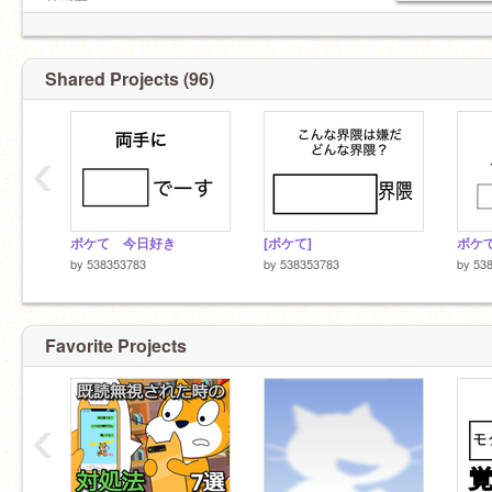
リア友
@WAWAGTASAHN
@tanakaichi
@785869995
Shared Projects (96)
‹
ボケて 今日好き
[ボケて]
ボケ
by
538353783
by
538353783
by
53
Favorite Projects
‹