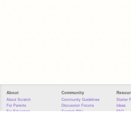
About
Community
Resour
About Scratch
Community Guidelines
Starter 
For Parents
Discussion Forums
Ideas
For Educators
Scratch Wiki
FAQ
For Developers
Statistics
Downloa
Our Team
Contact
Donors