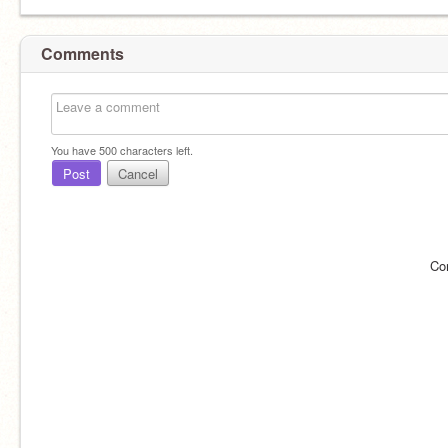
Comments
You have
500
characters left.
Post
Cancel
Co