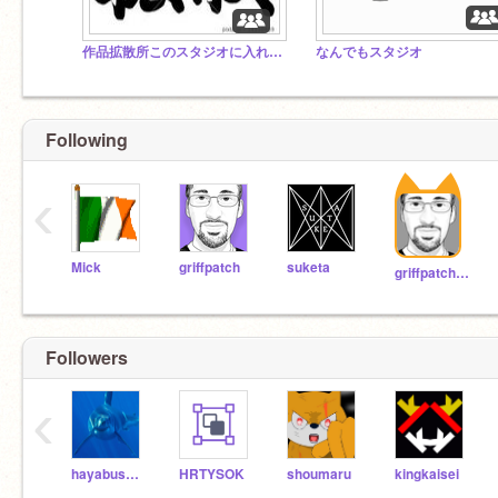
作品拡散所このスタジオに入れた作品→僕が作品に❤と⭐️＆スタジオ拡散×50絶対します。
なんでもスタジオ
Following
‹
Mick
griffpatch
suketa
griffpatch_tutor
Followers
‹
hayabusa104
HRTYSOK
shoumaru
kingkaisei