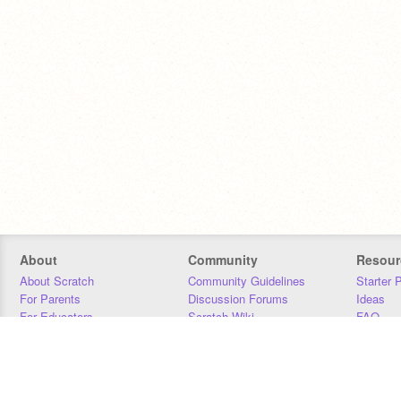
About
Community
Resour
About Scratch
Community Guidelines
Starter 
For Parents
Discussion Forums
Ideas
For Educators
Scratch Wiki
FAQ
For Developers
Statistics
Downloa
Our Team
Contact
Donors
Jobs