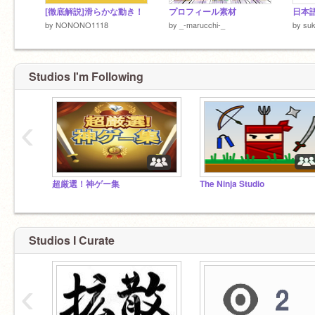
[徹底解説]滑らかな動き！
プロフィール素材
日本語
by
NONONO1118
by
_-marucchi-_
by
su
Studios I'm Following
‹
超厳選！神ゲー集
The Ninja Studio
Studios I Curate
‹