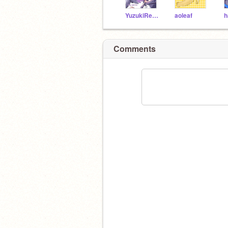
YuzukiReira_Aqours
aoleaf
h
Comments