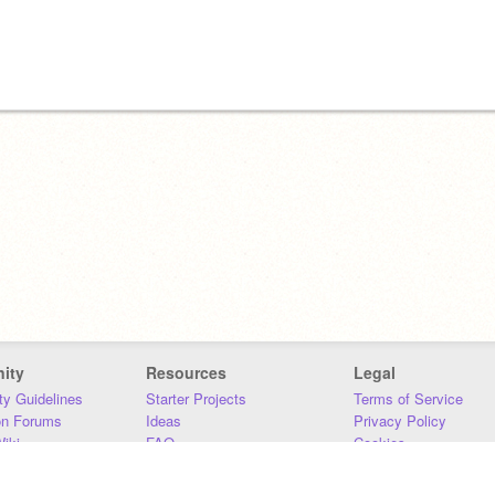
ity
Resources
Legal
y Guidelines
Starter Projects
Terms of Service
on Forums
Ideas
Privacy Policy
iki
FAQ
Cookies
Download
DMCA
Contact Us
DSA Requirements