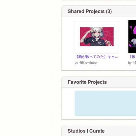
専属絵師様
@wasuraruru
様
@akury
Shared Projects (3)
【狗が歌ってみた】キャットラビング/46狗
by
46inu-vtuber
by
46
Favorite Projects
Studios I Curate