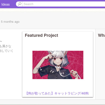
Ideas
, 5 months
ago
Featured Project
Wha
〜
も属さな
活動していく
信 #歌って
【狗が歌ってみた】キャットラビング/46狗