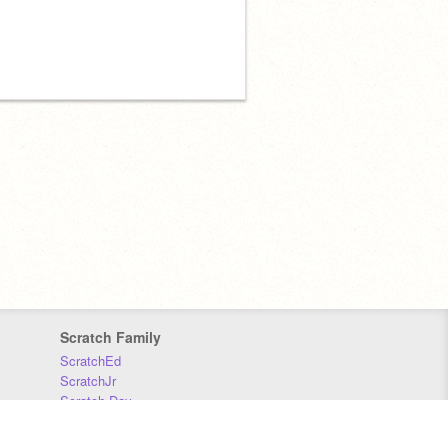
Scratch Family
ScratchEd
ScratchJr
Scratch Day
Scratch Conference
Scratch Foundation