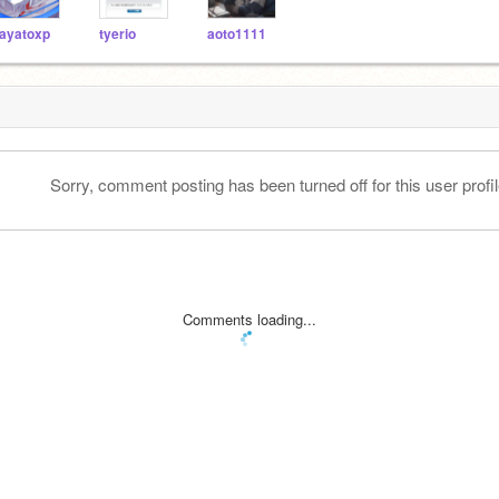
ayatoxp
tyerio
aoto1111
Sorry, comment posting has been turned off for this user profil
Comments loading...