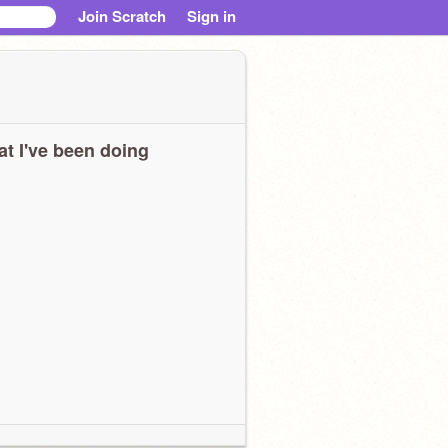
Join Scratch
Sign in
t I've been doing