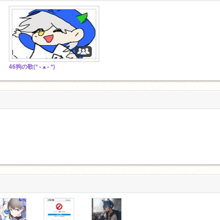
46狗の歌(ᐡ - ﻌ - ᐡ)