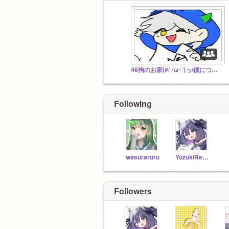
46狗のお家(ฅ`･ω･´)っ/僕について
Following
wasuraruru
YuzukiReira_Aqours
Followers