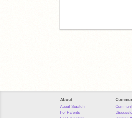
About
Commun
About Scratch
Communit
For Parents
Discussi
For Educators
Scratch W
For Developers
Statistics
Our Team