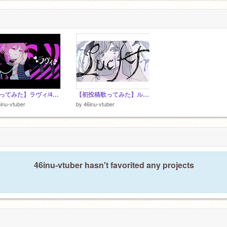
u
様
【歌ってみた】ラヴィ/46狗
【初投稿歌ってみた】ルシファー/46狗
inu-vtuber
by
46inu-vtuber
46inu-vtuber hasn't favorited any projects