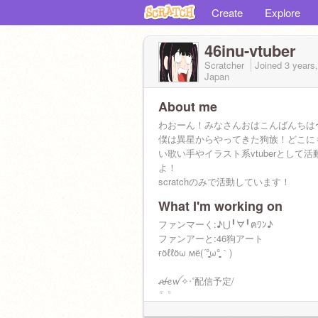
Create
Explore
46inu-vtuber
Scratcher
Joined
3 years
Japan
About me
わおーん！みなさんおはこんばんちは
僕は異星からやってきた狗族！どこに
い歌い手やイラスト系vtuberとして
よ！
scratchのみで活動しています！
What I'm working on
✼••┈┈┈┈┈┈┈┈┈••✼••┈┈┈┈┈┈┈┈┈••✼
ファンマーく:♪⋃╹ᗊ╹ฅﾜﾝ♪
あなたのハートに➵♥️
ファンアーと:46狗アート
ғöℓℓöω мё(´°̥̥̥̥̥̥̥̥ω°̥̥̥̥̥̥̥̥｀)
#46狗 #46inu #Vtuber #雑談配
みた #歌枠
ꫛꫀꪝ✧‧˚配信予定/
〖〗