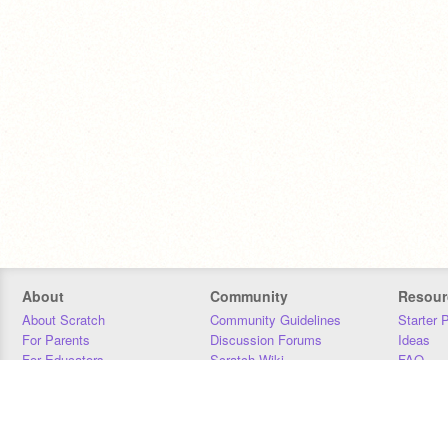
About
Community
Resour
About Scratch
Community Guidelines
Starter 
For Parents
Discussion Forums
Ideas
For Educators
Scratch Wiki
FAQ
For Developers
Statistics
Downloa
Our Team
Contact
Donors
Jobs