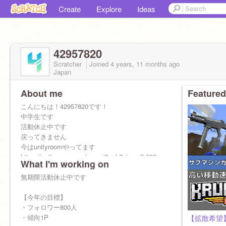
Create
Explore
Ideas
42957820
Scratcher
Joined
4 years, 11 months
ago
Japan
About me
Featured
こんにちは！42957820です！
中学生です
活動休止中です
戻ってきません
今はunityroomやってます
https://unityroom.com/users/3cab7piunmfk092zvx6e
What I'm working on
宣伝OK
無期限活動休止中です
招待OK
【今年の目標】
【実績】
・フォロワー800人
・傾向8回
・傾向1P
【拡散希望】