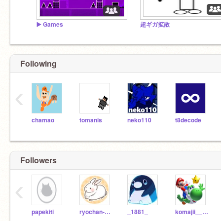
▶️ Games
超ギガ拡散
Following
‹
chamao
tomanis
neko110
t8decode
Followers
‹
papekiti
ryochan-o-good
_1881_
komajii__WiiU