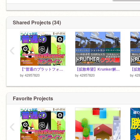
・チュートリアル傾向1P2回
・フォロー450人
【スク友】（全員フォローして）
Shared Projects (34)
@NYA-MEN0123
@567_24
@k
‹
【"普通のプラットフォーマー"】 オンライン
【拡散希望】Krunker解説#2クラス編
by
42957820
by
42957820
by
42
Favorite Projects
‹