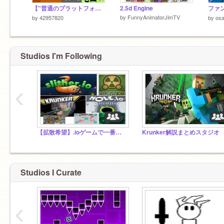
【"普通のプラットフォーマー"】 オンライン
2.5d Engine
by
FunnyAnimatorJimTV
by
42957820
by
osa
Studios I'm Following
‹
【拡散希望】.ioゲームで一番好きなゲームは？
Krunker解説まとめスタジオ
Studios I Curate
‹