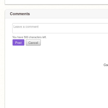
Comments
You have
500
characters left.
Post
Cancel
Co