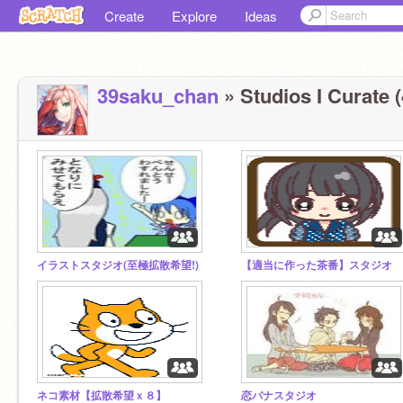
Create
Explore
Ideas
39saku_chan
» Studios I Curate (
イラストスタジオ(至極拡散希望!)
【適当に作った茶番】スタジオ
ネコ素材【拡散希望ｘ８】
恋バナスタジオ