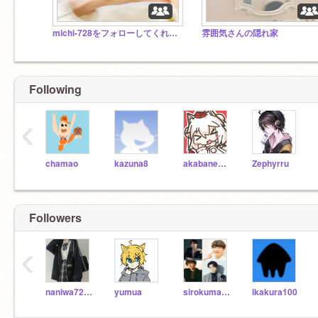
michi-728をフォローしてくれた方のスタジオ
雰囲気さんの隠れ家
Following
‹
chamao
kazuna8
akabane590
Zephyrru
Followers
‹
naniwa728729
yumua
sirokuma3215
ikakura100