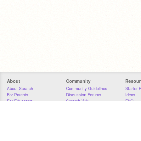
About
Community
Resour
About Scratch
Community Guidelines
Starter 
For Parents
Discussion Forums
Ideas
For Educators
Scratch Wiki
FAQ
For Developers
Statistics
Downloa
Our Team
Contact
Donors
Jobs
Donate