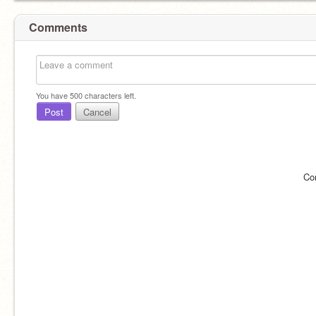
Comments
You have
500
characters left.
Post
Cancel
Co