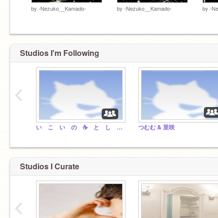
by
-Nezuko__Kamado-
by
-Nezuko__Kamado-
by
-N
Studios I'm Following
‹
い こ い の ☕ と し ょ か ん
つむむ & 里咲
Studios I Curate
‹