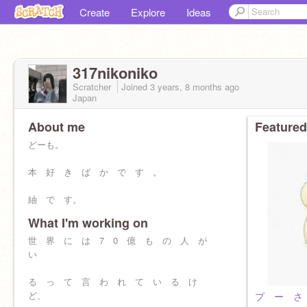
Create
Explore
Ideas
317nikoniko
Scratcher
Joined
3 years, 8 months
ago
Japan
About me
Featured
どーも。
本 好 き ば か で す 。
紬 で す。
What I'm working on
つ む む っ て 呼 ん で ね ぇー
世 界 に は 7 0 億 も の 人 が
仲 良 く し よ ー や 〜
い
サブ垢
る っ て 言 わ れ て い る け
@__-tumugi-__
ど、