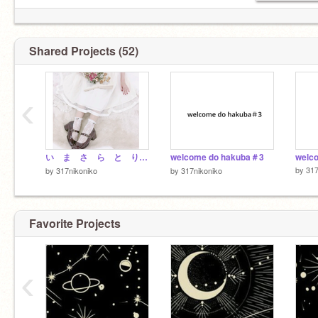
プ ロ フ ィ ー ル に
人 生 で 出 会 う 人 の 数 は
「 初 見 た め ◯ 」
3 0 0 0 0 人 と 言 わ れ て
Shared Projects (52)
っ て 書 い て あ る 人 に は
る。
最 初 っ か ら タ メ で い く
0.0004％ の 確 率 で
‹
で
私 を 見 つ け て く れ た 人 。
や ん す 。ち な 、 初 見 た め
◯
心 か ら 感 謝 し ま す 。
い ま さ ら と り せ つ
welcome do hakuba＃3
welc
by
317
by
317nikoniko
by
317nikoniko
Favorite Projects
‹