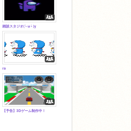
雑談スタジオ( •̀ ω •́ )y
ra
【予告】3Dゲーム制作中！