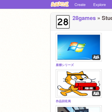
Create
Explore
28games
» Stud
座標シリーズ
作品回収局