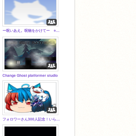
ー呪いあえ。呪物をかけてー ⭐と❤を押したら押し返す！拡散してくれると神様になれるスタジオ
Change Ghost platformer studio
フォロワーさん300人記念！いらこん！