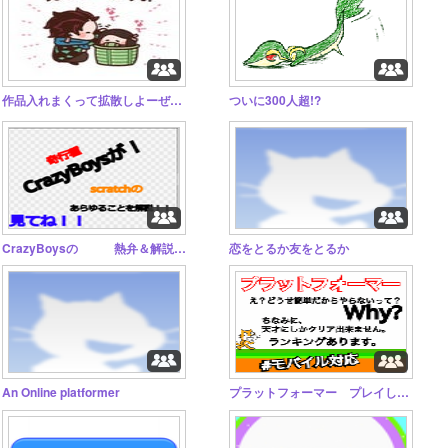
作品入れまくって拡散しよーぜぇぇ！
ついに300人超!?
CrazyBoysの 熱弁＆解説Studio
恋をとるか友をとるか
An Online platformer
プラットフォーマー プレイして下さい