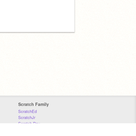
Scratch Family
ScratchEd
ScratchJr
Scratch Day
Scratch Conference
Scratch Foundation