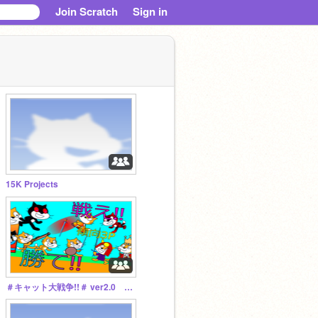
Join Scratch
Sign in
15K Projects
＃キャット大戦争!!＃ ver2.0 ＜新型版＞