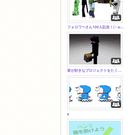
フォロワーさん100人記念！( •̀ ω •́ )✧
皆が好きなプロジェクトをたくさん入れろぉぉ！！
e