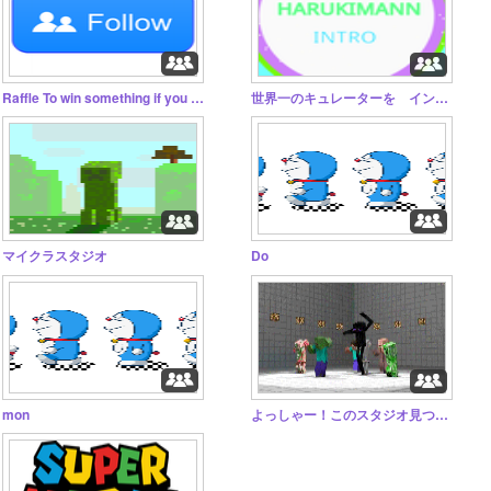
Raffle To win something if you have followed @jath3
世界一のキュレーターを イントロ見て〜Look at the intro ~
マイクラスタジオ
Do
mon
よっしゃー！このスタジオ見つけたら何でも入れろ～～～！！!