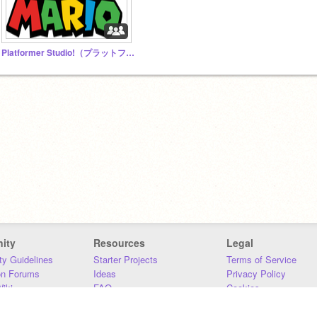
Platformer Studio!（プラットフォーマースタジオ！）
ity
Resources
Legal
y Guidelines
Starter Projects
Terms of Service
on Forums
Ideas
Privacy Policy
iki
FAQ
Cookies
Download
DMCA
Contact Us
DSA Requirements