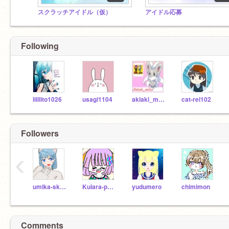
スクラッチアイドル（仮）
アイドル応募
Following
lililito1026
usagi1104
akiaki_matsu
cat-rei102
Followers
‹
umika-skyblue
Kulara-purple
yudumero
chimimon
Comments