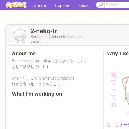
Create
Explore
Ideas
2-neko-fr
Scratcher
Joined
5 years
ago
Japan
About me
Why I Sc
Scratchでは白猫 椎ヰ（はくびょう しい）
として活動しています
小学５年、こんな名前だけど犬派です
好きな食べ物 とうもろこし
What I'm working on
角川つばさ文庫の
「四つ子ぐらし」、
「ブルーなあたしとピンクなぼく」が好きで
す。読んでる人お話しましょう。
南房秀久さんの
じこしょー