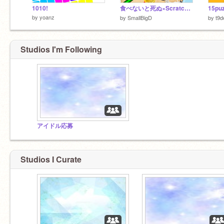
1010!
食べないと死ぬ×Scratch v1.3
15pu
by
yoanz
by
SmallBigD
by
t9d
Studios I'm Following
アイドル応募
Studios I Curate