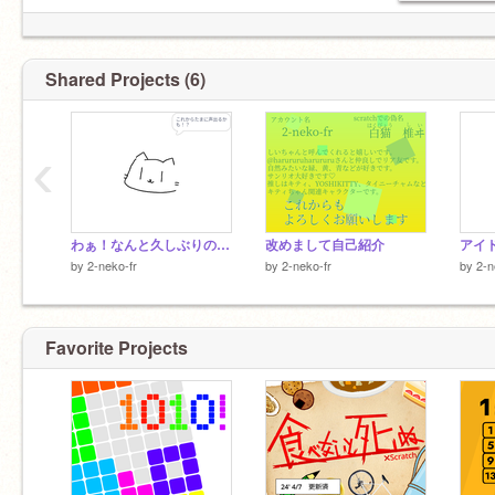
「探偵ハイドは予言をはずさない」を
買うために貯金中です
好きなこと嬉しい楽しい話たくさんしたいです
Shared Projects (6)
よろしくおねがいします
‹
わぁ！なんと久しぶりの投稿でしょう！
改めまして自己紹介
アイ
by
2-neko-fr
by
2-neko-fr
by
2-n
Favorite Projects