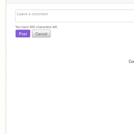
You have
500
characters left.
Post
Cancel
Co