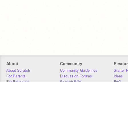
About
Community
Resour
About Scratch
Community Guidelines
Starter 
For Parents
Discussion Forums
Ideas
For Educators
Scratch Wiki
FAQ
For Developers
Statistics
Downloa
Our Team
Contact
Donors
Jobs
Donate