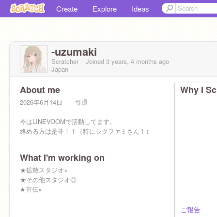
Create
Explore
Ideas
-uzumaki
Scratcher
Joined
3 years, 4 months
ago
Japan
About me
Why I Sc
2026年6月14日 引退
今はLINEVOOMで活動してます。
絡める方は是非！！（特にシクファミさん！）
What I'm working on
Name: さき
Ago: 中1
★拡散スタジオ×
gender: 女子
★その他スタジオ◎
★宣伝×
@ruimann
さんとペア画中！
ご報告