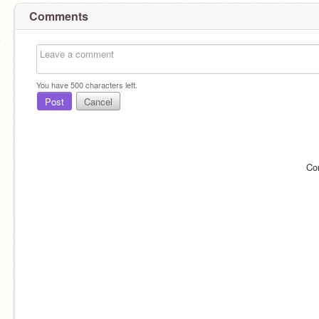
Comments
You have
500
characters left.
Post
Cancel
Co