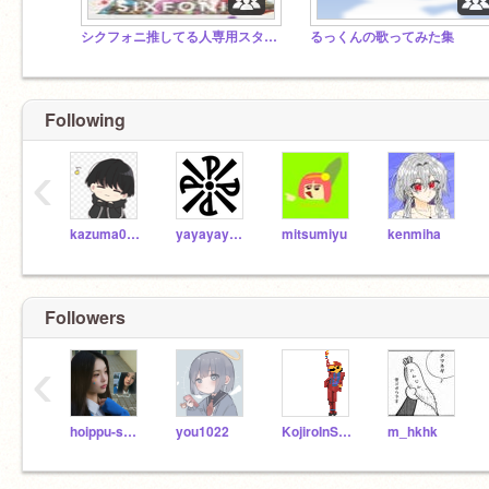
シクフォニ推してる人専用スタジオ
るっくんの歌ってみた集
Following
‹
kazuma0210
yayayaya88
mitsumiyu
kenmiha
Followers
‹
hoippu-sumairu
you1022
KojiroInScratch
m_hkhk