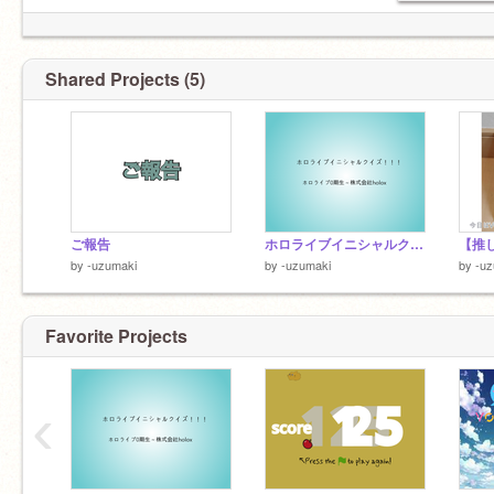
推し様：シクフォニ すちくん【微同拒】
※LGBTQ関連注意↓
Shared Projects (5)
バイセクシャル（両性愛者）です
元カレも今カノもいます(^^)
ご報告
ホロライブイニシャルクイズ！！
by
-uzumaki
by
-uzumaki
by
-uz
Favorite Projects
‹