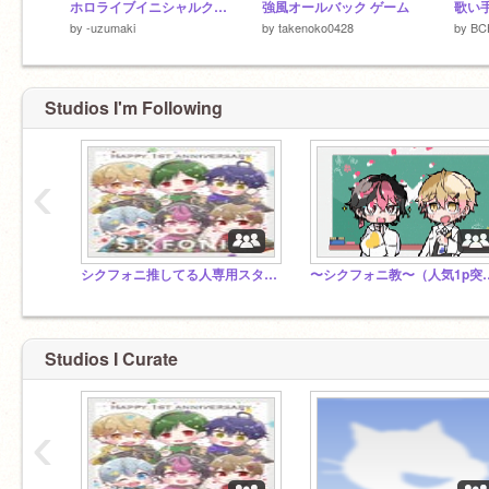
ホロライブイニシャルクイズ！！
強風オールバック ゲーム
歌い
by
-uzumaki
by
takenoko0428
by
BC
Studios I'm Following
‹
シクフォニ推してる人専用スタジオ
〜シクフォニ教〜（
Studios I Curate
‹