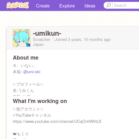
Create
Explore
Ideas
-umikun-
Scratcher
Joined
3 years, 10 months
ago
Japan
About me
今、いない。
本垢:
@umi-ski
✨プロフィール✨
名:うみくん
年齢:11歳
What I'm working on
性別:男子
誕生日:11月25日
✨他アカウント✨
所属グループ:すとめろ
⭐️YouTubeチャンネル
ーすとめろ公式垢ー
https://www.youtube.com/channel/UCqOnhW03JER9yEKbBu7MjxQ
@--strawberrymelon--
❤️もくり