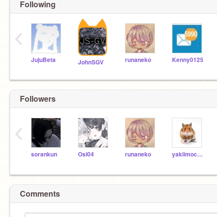
Following
‹
JujuBeta
runaneko
Kenny0125
JohnSGV
Followers
‹
sorankun
Osi04
runaneko
yakiimochan6
Comments