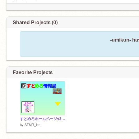
ID:umikun_stmr
☕️Twitter
https://Twitter.com/umi_stmr
Shared Projects (0)
-umikun- ha
Favorite Projects
すとめろホームページv3.48
by
STMR_icn