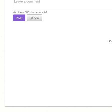
You have
500
characters left.
Post
Cancel
Co