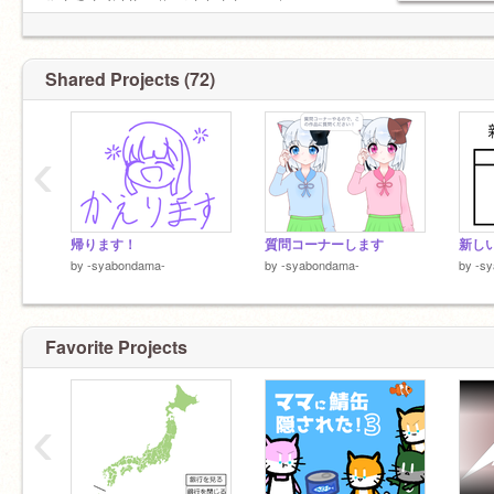
らんきんぐ https://scratchstats.com/-
syabondama-
Shared Projects (72)
‹
帰ります！
質問コーナーします
新しい
by
-syabondama-
by
-syabondama-
by
-s
Favorite Projects
‹