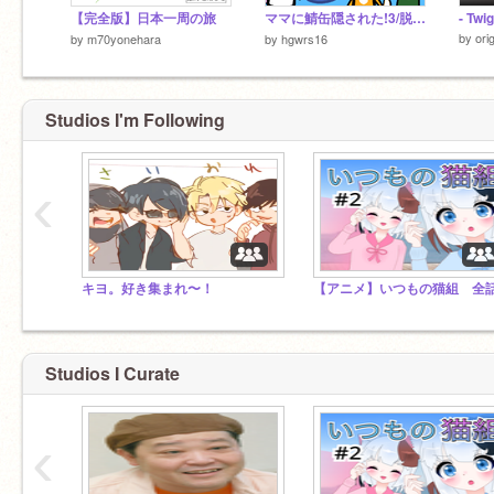
【完全版】日本一周の旅
ママに鯖缶隠された!3/脱出風ゲーム[モバイル対応]
by
ori
by
m70yonehara
by
hgwrs16
Studios I'm Following
‹
キヨ。好き集まれ〜！
【アニメ】いつもの猫組 全
Studios I Curate
‹