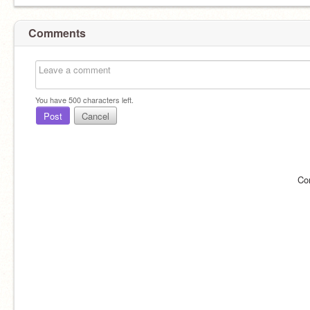
Comments
You have
500
characters left.
Post
Cancel
Co