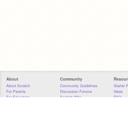
About
Community
Resour
About Scratch
Community Guidelines
Starter 
For Parents
Discussion Forums
Ideas
For Educators
Scratch Wiki
FAQ
For Developers
Statistics
Downloa
Our Team
Contact
Donors
Jobs
Donate