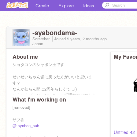
Create
Explore
Ideas
-syabondama-
Scratcher
Joined
5 years, 2 months
ago
Japan
About me
My Favor
ショタコンのシャボン玉です
せいせいちゃん垢に戻った方がいいと思いま
す？
なんか知らん間に2周年らしくて…()
そういえば、せいせいちゃん垢通知1000でした
What I'm working on
[removed]
サブ垢
@-syabon_sub-
Untitled-42