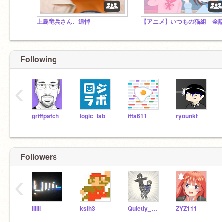
上島竜兵さん、追悼
【アニメ】いつもの猫組 全
Following
‹
griffpatch
logic_lab
itta611
ryounkt
Followers
‹
lIIIIl
ksih3
Quietly_GFRYFBFD
ZYZ111