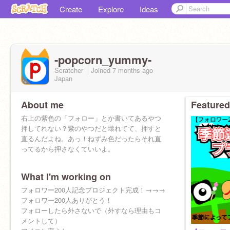
Create
Explore
Ideas
-popcorn_yummy-
Scratcher
Joined
7 months
ago
Japan
About me
Featured
右上の紫色の「フォロー」とか書いてあるやつ
押してれない？紫のやつだと壊れてて、押すと
直るんだよね。あっ！ねずみ色だったらそれ直
ってるから押さなくていいよ。
What I'm working on
フォロワー200人記念プロジェクト完成！→→→
フォロワー200人ありがとう！
フォローしたら外さないで（外すなら理由もコ
メントして）