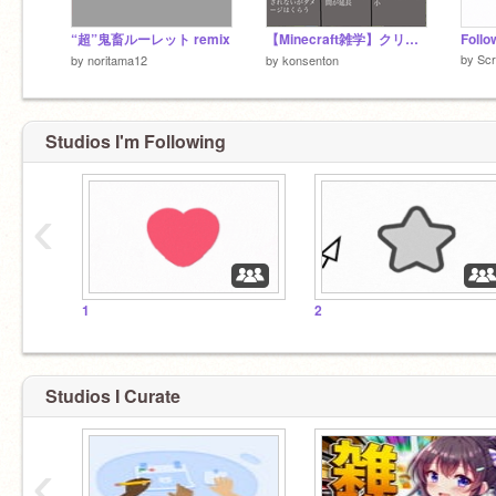
“超”鬼畜ルーレット remix
【Minecraft雑学】クリーパー
Follo
by
Scr
by
noritama12
by
konsenton
Studios I'm Following
‹
1
2
Studios I Curate
‹