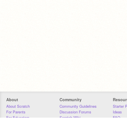
About
Community
Resour
About Scratch
Community Guidelines
Starter 
For Parents
Discussion Forums
Ideas
For Educators
Scratch Wiki
FAQ
For Developers
Statistics
Downloa