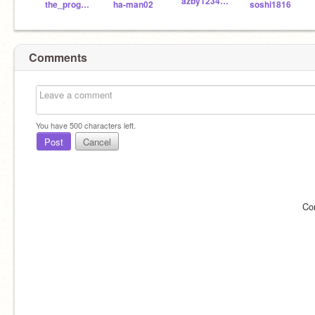
azby123456789
the_programmer_cat
ha-man02
soshi1816
Comments
You have
500
characters left.
Post
Cancel
Co