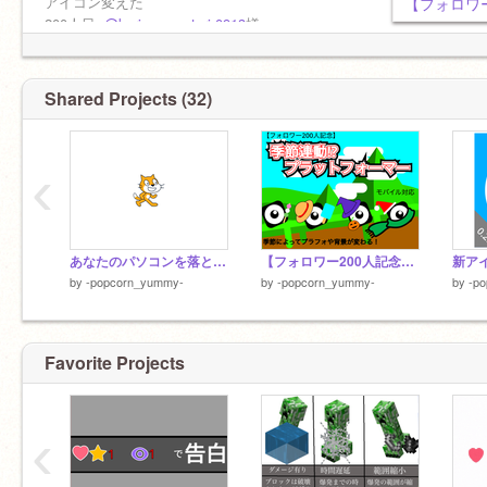
アイコン変えた
200人目:
@kurisumasuturi-0913
様
ニアピン賞(199人目＆201人目):
@warugakikozo
様と
@r7minoh-014
様でした〜
マジで感謝！
Shared Projects (32)
‹
あなたのパソコンを落とします（多分）
【フォロワー200人記念】季節連動!?プラットフォーマー
新ア
by
-popcorn_yummy-
by
-popcorn_yummy-
by
-p
Favorite Projects
‹