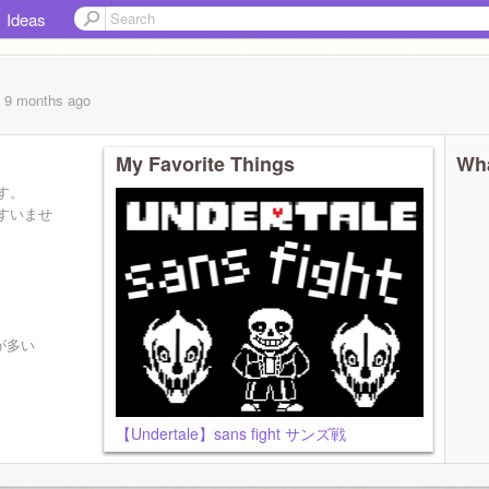
Ideas
, 9 months
ago
My Favorite Things
Wha
す。
すいませ
とが多い
【Undertale】sans fight サンズ戦