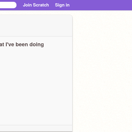
Join Scratch
Sign in
t I've been doing