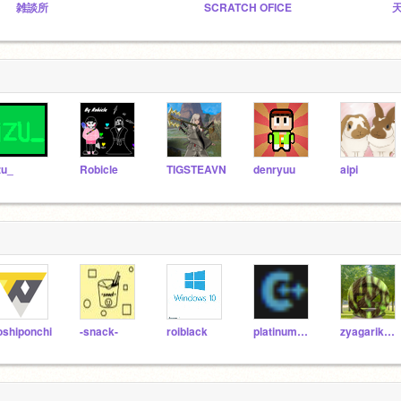
雑談所
SCRATCH OFICE
zu_
Robicle
TIGSTEAVN
denryuu
aipi
oshiponchi
-snack-
roiblack
platinum1492
zyagarikobonnba-