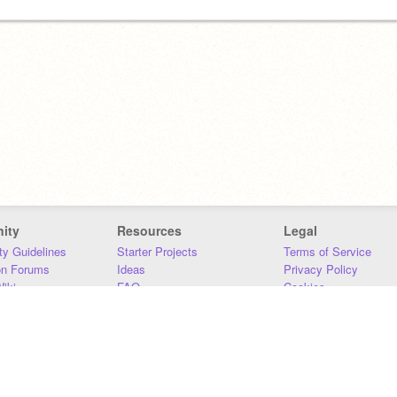
ity
Resources
Legal
y Guidelines
Starter Projects
Terms of Service
on Forums
Ideas
Privacy Policy
iki
FAQ
Cookies
Download
DMCA
Contact Us
DSA Requirements
MIT Accessibility