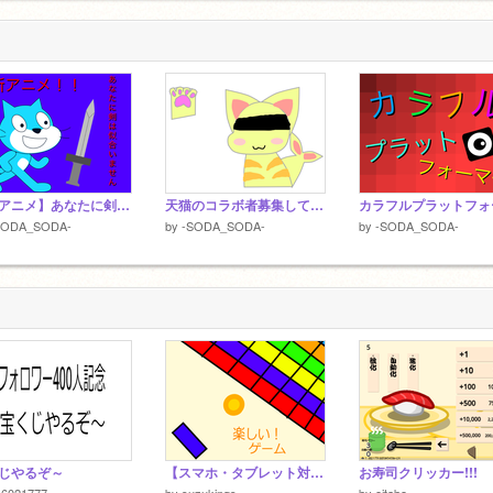
【新アニメ】あなたに剣は似合いません 超拡散希望！！
天猫のコラボ者募集してます♪ remix
SODA_SODA-
by
-SODA_SODA-
by
-SODA_SODA-
じやるぞ～
【スマホ・タブレット対応】楽しい！ゲーム ver2.4
お寿司クリッカー!!!
16021777
by
suzukings
by
eitabo