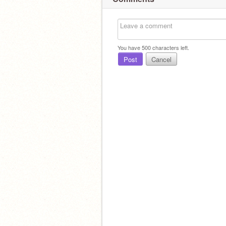
You have
500
characters left.
Post
Cancel