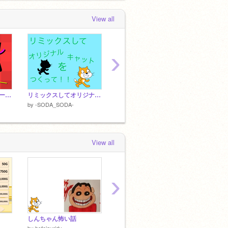
View all
›
カラフルプラットフォーマー！ モバイル対応 Colorful platformer
リミックスしてオリジナルキャットをつくって！！【拡散希望】
ジャンプでよけろ！2 モバイル対応！
アイデ
by
-SODA_SODA-
by
-SODA_SODA-
by
-SO
View all
›
しんちゃん怖い話
【Undertale】sans fight サンズ戦
by
hsfeiavridy
by
-SODA_SODA-
by
kaba