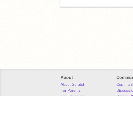
About
Commun
About Scratch
Communit
For Parents
Discussi
For Educators
Scratch W
For Developers
Statistics
Our Team
Donors
Jobs
Donate