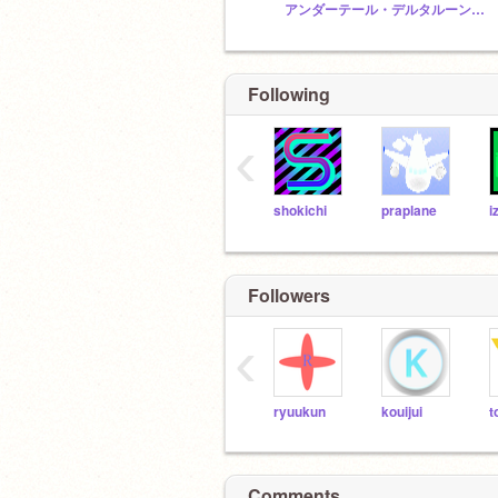
アンダーテール・デルタルーンファン集まれ！
Following
‹
shokichi
praplane
i
Followers
‹
ryuukun
kouijui
t
Comments