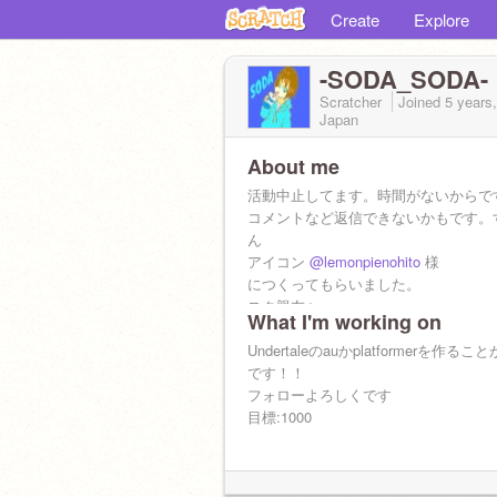
Create
Explore
-SODA_SODA-
Scratcher
Joined
5 years
Japan
About me
活動中止してます。時間がないからで
コメントなど返信できないかもです。
ん
アイコン
@lemonpienohito
様
につくってもらいました。
スク親友↓
What I'm working on
@bu_ger
@AK1004
Undertaleのauかplatformerを作るこ
@-snack
です！！
スク友↓
フォローよろしくです
@autumnhumantaka
目標:1000
@nemuio