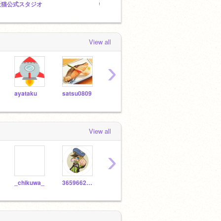
天猫公式スタジオ
いれまくれ！
View all
›
ayataku
satsu0809
pandakun7
kokastar
sota
View all
›
_chikuwa_
3659662244
Scratch_Future
yamar_r