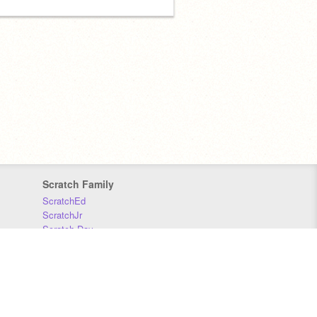
Scratch Family
ScratchEd
ScratchJr
Scratch Day
Scratch Conference
Scratch Foundation