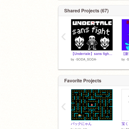
Shared Projects (67)
‹
【Undertale】sans fight サンズ戦
by
-SODA_SODA-
by
-
Favorite Projects
‹
パックにゃん
宝く
by
logic_lab
by
8