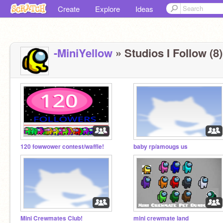
Create
Explore
Ideas
-MiniYellow
» Studios I Follow (8)
120 fowwower contest/waffle!
baby rp/amougs us
Mini Crewmates Club!
mini crewmate land