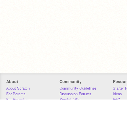
About
Community
Resour
About Scratch
Community Guidelines
Starter 
For Parents
Discussion Forums
Ideas
For Educators
Scratch Wiki
FAQ
For Developers
Statistics
Downloa
Our Team
Contact
Donors
Jobs