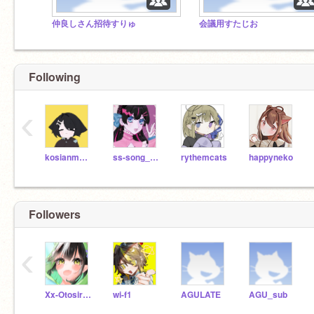
仲良しさん招待すりゅ
会議用すたじお
Following
‹
kosianmanjuu
ss-song_moon
rythemcats
happyneko
Followers
‹
Xx-Otosiro_Sea-xX
wi-f1
AGULATE
AGU_sub