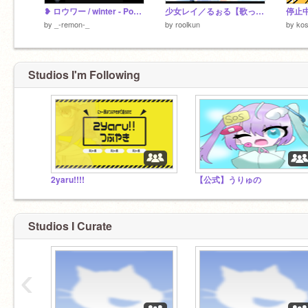
❥ ロウワー / winter - Popcorn Duet
少女レイ／るぉる【歌ってみた】
停止
by
_-remon-_
by
roolkun
by
kos
Studios I'm Following
2yaru!!!!
【公式】うりゅの
Studios I Curate
‹