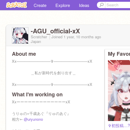
Create
Explore
Ideas
-AGU_official-xX
Scratcher
Joined
1 year, 10 months
ago
Japan
About me
My Favor
Xx─────────────✞─────────────xX
＿私が新時代を創り出す＿
Xx─────────────✞─────────────xX
What I'm working on
✞頂点を目指す最先端V歌い手✞
XxーーーーーーーーーーーーーxX
NAME ✞ 千歳あぐ / ちとせあぐ
BIRTHDAY ✞ 10/31
うりゅの×千歳あぐ『りゅのあぐ』
相方➳
@uryunono
FN ✞ #あぐらー