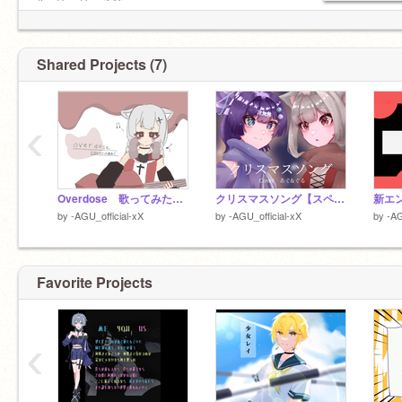
FA ✞ #あぐの実
#うりゅりゅる隊
START ✞ 9/15
XxーーーーーーーxX
Shared Projects (7)
親友➳
@Guru_s1
#ぐるなー
‹
XxーーーーーーーーーーーーーxX
◯
Overdose 歌ってみた #千歳あぐ
クリスマスソング【スペシャルコラボ】coverあぐ＆ぐる
新エ
by
-AGU_official-xX
by
-AGU_official-xX
by
-AG
タメ/ 長文 / 通話 / リクエスト など
✕
Favorite Projects
宣伝 / 勧誘 / 荒らし / スタジオ招待 /
パクリ / スパム など
‹
XxーーーーーーーーーーーーーxX