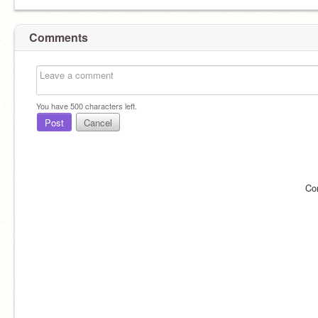
Comments
You have
500
characters left.
Post
Cancel
Co