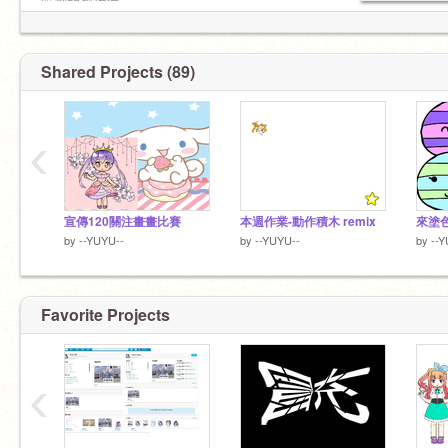
策劃的創作坊
(83)
真表妹：
Shared Projects (89)
藍藍
@Winniekik
孤竉(2個)
‹
藍藍
@Winniekik
粉粉
@cerealmikeshake
老公+CP
宣傳120關注畫畫比賽
@--Jayden--
本週作業-動作積木 remix
來塗色
by
--YUYU--
by
--YUYU--
by
--Y
閨閨：
藍藍
@Winniekik
Favorite Projects
姐妹：
晴天娃娃
@lccs2018144
‹
女兒：@
寵物：
薰薰