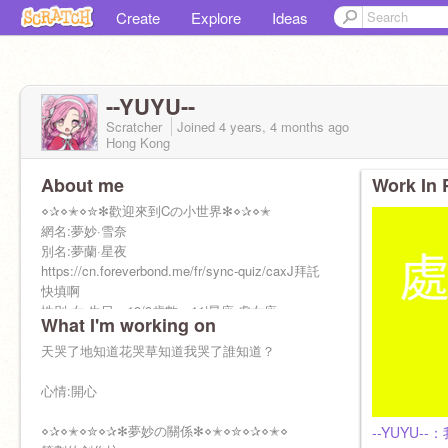
Create
Explore
Ideas
--YUYU--
Scratcher
Joined
4 years, 4 months
ago
Hong Kong
About me
Work In 
⋄✰⋄✭⋄✮✻歡迎來到Cの小世界✻⋄✰⋄✭
網名:夢妙·雪奈
別名:夢蘭·星夜
https://cn.foreverbond.me/fr/sync-quiz/caxJ拜託
快填啊
性別:女 生日：19/9歲數：11|星座:處女座
What I'm working on
記得要按下❤️&⭐️～謝謝﹗
目標：500夢粉&上探索≧▽≦
天哭了地知道花哭草知道我哭了誰知道？
(參
@--pudding
心情:開心
⋄✰⋄✭⋄✮⋄✰✻夢妙の關係✻⋄✭⋄✮⋄✰⋄✭⋄
--YUYU-