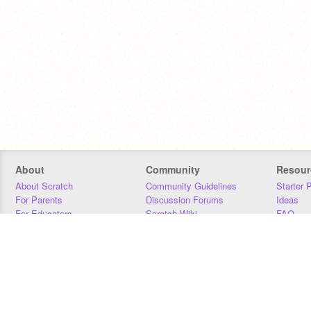
About
Community
Resour
About Scratch
Community Guidelines
Starter 
For Parents
Discussion Forums
Ideas
For Educators
Scratch Wiki
FAQ
For Developers
Statistics
Downloa
Our Team
Contact
Donors
Jobs
Donate