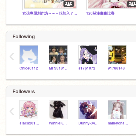
女孩專屬創作訪～～～想加入？快講！！！！
120關注畫畫比賽
Following
‹
Chloe0112
MFS3181990
s17p1072
91788148
Followers
‹
sfacs2018052
WinnieKwan
Bunny-3456
haileychan777