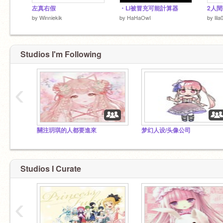
左真右假
・Li被冒充可能計算器
2人閏
好友
by
Winniekik
by
HaHaOwI
by
lil
Studios I'm Following
‹
關注玥琪的人都要進來
梦幻人设/头像公司
Studios I Curate
‹