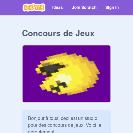
Ideas
Join Scratch
Sign in
Concours de Jeux
Bonjour à tous, ceci est un studio 
pour des concours de jeux. Voici le 
déroulement :
