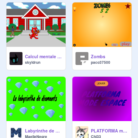
Calcul mentale V1
Zombs
skyldrun
paco37500
Labyrinthe de diamants
PLATFORMA mode espace
MaelleNegre
Chi33