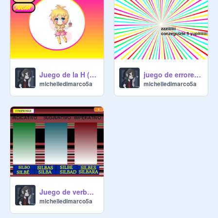
Juego de la H (Michelle)
juego de errores(MICHELLE-MIGUEL 5A)
michelledimarco5a
michelledimarco5a
Juego de verbos (Michelle)
michelledimarco5a