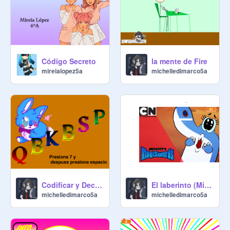
Código Secreto
la mente de Fire
mireialopez5a
michelledimarco5a
Codificar y Decodificar (Michelle)
El laberinto (Michelle
michelledimarco5a
michelledimarco5a