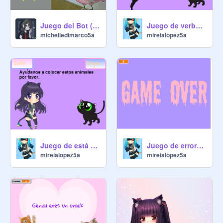
Juego del Bot (Michelle_Miguel)
Juego de verbos remix copy
michelledimarco5a
mireialopez5a
Juego de está en peligro de extinción o no
Juego de errores (Mireia)
mireialopez5a
mireialopez5a