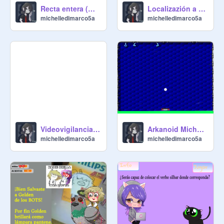
Recta entera (Michelle)
Localizazión a través de casillas
michelledimarco5a
michelledimarco5a
Videovigilancia_Michelle
Arkanoid Michelle
michelledimarco5a
michelledimarco5a