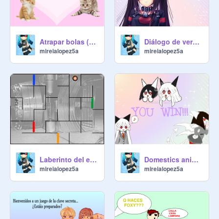
Atrapar bolas (mireia 5ºA) copy
Diálogo de verano. (Mireia)
mireialopez5a
mireialopez5a
Laberinto del espía (Mireia y Maria)
Domestics animals memory (MIREIA)
mireialopez5a
mireialopez5a