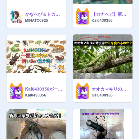
かなへび＆トカゲ フォローお願いします！
【カナヘビ】新しいペットのリベンジ...！
MINATO0925
Kai0430356
Kai0430356が一番見つけたい＆飼いたい生き物！
オオカマキリの幼虫はセミを食べるのか？
Kai0430356
Kai0430356