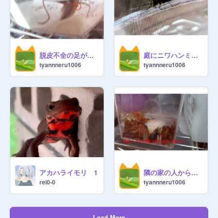
脱皮不全の足が取れた
庭にニワハンミョウいました！
tyannneru1006
tyannneru1006
アカハライモリ 1
隣の家の人からちびノコギリ貰った
rei0-0
tyannneru1006
Load More