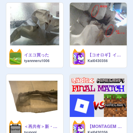
イエコ買った
【コオロギ】イエコ成虫が2匹になった、、、
tyannneru1006
Kai0430356
＜再共有＞新・今日の一枚
【MONTAGEM ONE MORE GAME】Roblox vs. other games
tyunopi
Kai0430356