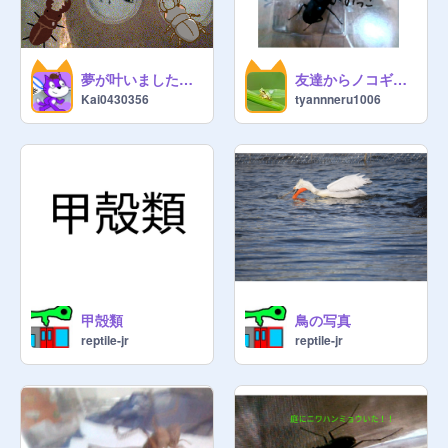
夢が叶いました！！！新しい家族！！！
友達からノコギリクワガタ貰った！
Kai0430356
tyannneru1006
甲殻類
鳥の写真
reptile-jr
reptile-jr