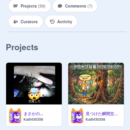
Projects
(
59
)
Comments
(
7
)
Curators
Activity
Projects
まさかの...
見つけた瞬間交尾！？クワカブ採集2026/08/07
Kai0430356
Kai0430356