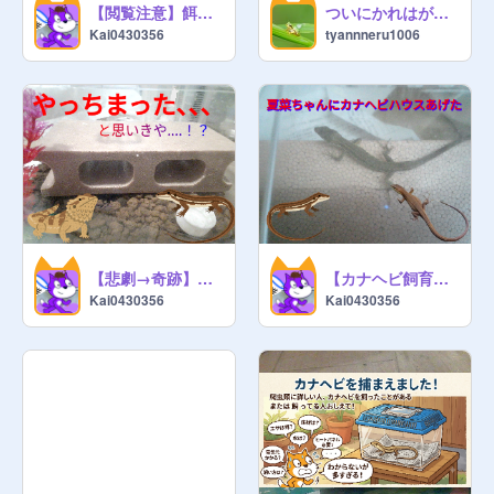
【閲覧注意】餌用コオロギを買ったのだ！
ついにかれはが成虫になりました！！
Kai0430356
tyannneru1006
【悲劇→奇跡】やっちまったー！と思いきや....！
【カナヘビ飼育】夏菜ちゃんのお家
Kai0430356
Kai0430356