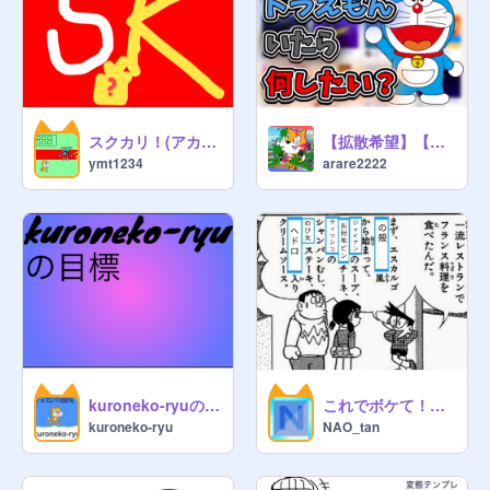
スクカリ！(アカウント登録)
【拡散希望】【企画】有名スクラッチャーにドラえもんいたら何したいか聞いてみた！
ymt1234
arare2222
kuroneko-ryuの目標
これでボケて！！！！！ #1 remix
kuroneko-ryu
NAO_tan