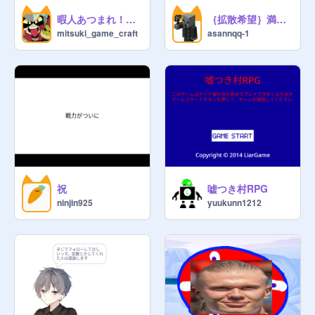
暇人あつまれ！過疎チャットサイト☆
｛拡散希望｝満州ダッシュ ｛v1.77｝
mitsuki_game_craft
asannqq-1
祝
嘘つき村RPG
ninjin925
yuukunn1212