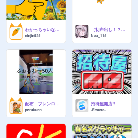
わかっちゃいないね
（初声出し！？）ざぁこ♡
ninjin925
Noa_115
配布 ブレンロット ラクレイジー 提供 交換
招待屋開店!!
perukunn
-Emusc-