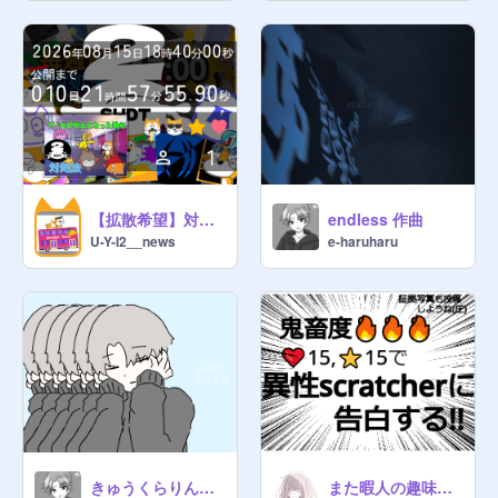
【拡散希望】対処法大会 公開カウントダウン！
endless 作曲
U-Y-I2__news
e-haruharu
きゅうくらりん 途中まで
また暇人の趣味の部屋に当たったです