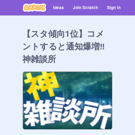
Ideas
Join Scratch
Sign in
【スタ傾向1位】コメ
ントすると通知爆増‼︎
神雑談所