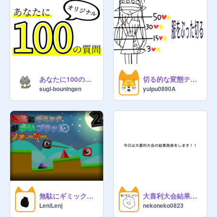
あなたに100の質問
切る的な変態テンプレだわよ
sugi-bouningen
yuipu0890A
無駄にギミックが多いプラットフォーマー2 platformer with a lot of gimmicks in vain 2
大喜利大会結果発表
LeniLenj
nekoneko0823