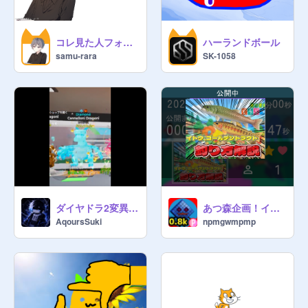
コレ見た人フォローしてほしいでｓ（２回目）
ハーランドボール
samu-rara
SK-1058
ダイヤドラ2変異配布！
あつ森企画！イトウ、ゴールデントラウト釣る方法解説
AqoursSuki
npmgwmpmp