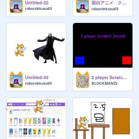
面白アニメ クリスマス remix
Untitled-22
roburokkusu65
roburokkusu65
Untitled-45
2 player Scratch Smash v1.1
roburokkusu65
BLOCKMANZz