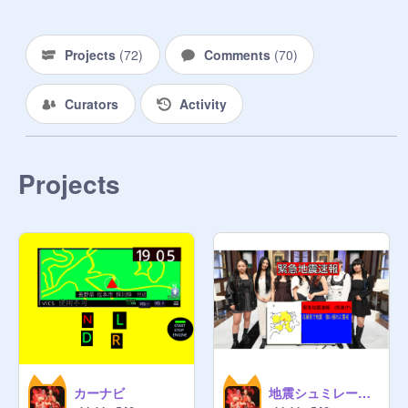
I'll try to reply to everyone, and I 
check daily

Projects
(
72
)
Comments
(
70
)
you can add any projects I don't care

Curators
Activity
if you are homophobic, sexist, racist, 
or disrespecting others, I will remove 
you from here.

Projects
カーナビ
地震シュミレーション 未完成