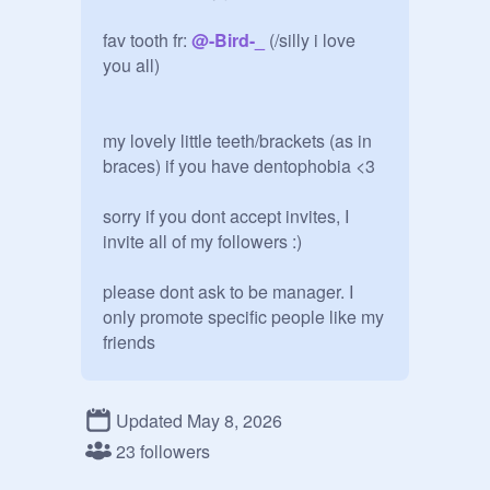
fav tooth fr: 
@
-Bird-_
 (/silly i love 
you all)

my lovely little teeth/brackets (as in 
braces) if you have dentophobia <3

sorry if you dont accept invites, I 
invite all of my followers :)

please dont ask to be manager. I 
only promote specific people like my 
friends

3/5 pages of followers done

ain't doing this rn </3 tmr night okay

Updated May 8, 2026
23 followers