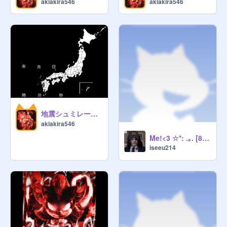
akiakira546
akiakira546
地震シュミレーション パート1
akiakira546
Me!<3 ☆*: .｡. [888] Simple Loop / filler .｡.:*☆ remix-4
iseeu214