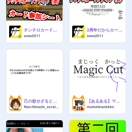
チンチロカードファイト（仮）参加シート
2周年だからカードゲームを作ろうぜ【PROJECT A.E.D.】
soou2011
soou2011
己の欲せざるところは他に施すこと勿れ。 remix
【あるある】マジックカット
Nao-himazin_scratch
mumeimanekko