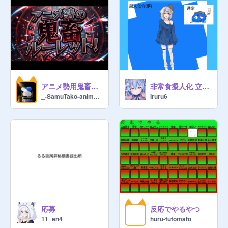
アニメ勢用鬼畜ルーレット
非常食擬人化 立ち絵(リベンジ)表情追加
_-SamuTako-anime-_
Iruru6
応募
反応でやるやつ
11_en4
huru-tutomato