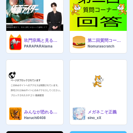
玖門宗馬と見る仮面騎士主題歌 昭和平成令和（一九七一〜二〇二五）
第二回質問コーナー 回答
PARAPARAlama
Nomurascratch
みんなが恐れる画像
メガネこそ正義
Haruchi0408
sino_xX