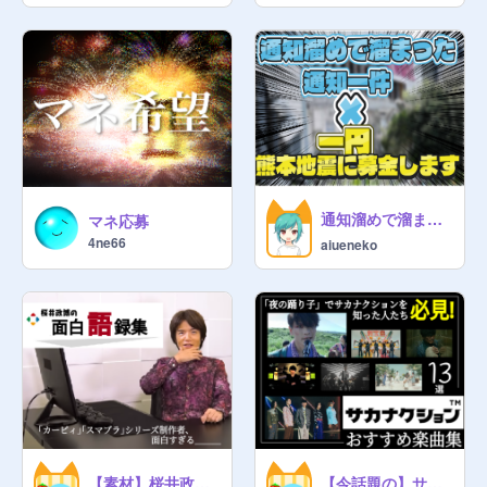
通知溜めで溜まった通知✖️一円熊本地震に募金します
マネ応募
4ne66
aiueneko
【素材】桜井政博の語録・音源集
【今話題の】サカナクションのおすすめ曲13選!!!