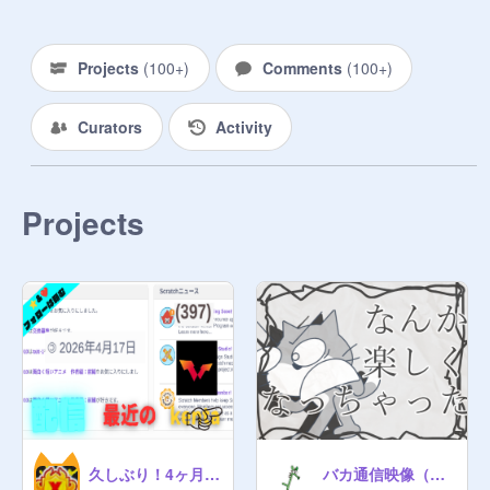
95938491
Projects
(
100+
)
Comments
(
100+
)
Curators
Activity
Projects
久しぶり！4ヶ月何をしていたのか正直に話します。
バカ通信映像（できてるとこまで）