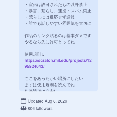
・宣伝は許可されたもの以外禁止

・暴言、荒らし、連投・スパム禁止

・荒らしには反応せず通報

・誰でも話しやすい雰囲気を大切に

作品のリンク貼るのは基本ダメです

やるなら先に許可とってね

使用規則↓
https://scratch.mit.edu/projects/12
95924043/
ここをあったかい場所にしたい

まずは使用規則を読んでね

作品追加は自由に

Updated Aug 6, 2026
806 followers
マネージャー、スタ主昇格↓
https://scratch.mit.edu/projects/12