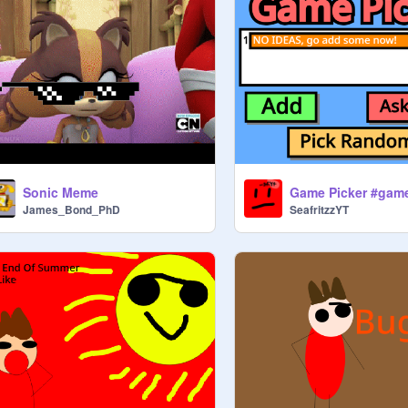
Sonic Meme
Game Picker #game
James_Bond_PhD
SeafritzzYT