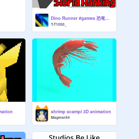
Dino Runner #games 恐竜ゲーム ver.1.27
T-T1050_
mation
shrimp scampi 3D animation
Magmar64