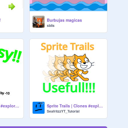
!
Burbujas magicas
sblis
Smooth Health Bar #explore #all
Sprite Trails | Clones #explore #trending
SeafritzzYT_Tutorial