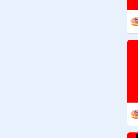
amuse-toi !

Here are the rules you must follow if 
you want to join the studio:

1) Total respect between curators

2) no spam

3) Don't do things you don't want 
done to you

4) If you remix something, give credit 
to the author.

5) Comment that helps progress, not 
criticism

6) No inappropriate, insulting or 
offensive projects

7) Show off your talent and, above 
all, have fun !

Conditions pour être curateur :Avoir 
lu et accepter les règles
