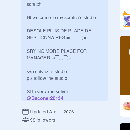
scratch 

Hi welcome to my scratch's studio

DESOLE PLUS DE PLACE DE 
GESTIONNAIRES ≡(▔﹏▔)≡

SRY NO MORE PLACE FOR 
MANAGER ≡(▔﹏▔)≡

svp suivez le studio

plz follow the studio

Si tu veux me suivre : 
@
Baconer20134
If u want to follow me : 
Updated Aug 1, 2026
@
Baconer20134
98 followers