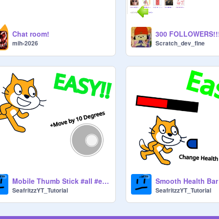
Chat room!
300 FOLLOWERS!!
mih-2026
Scratch_dev_fine
Mobile Thumb Stick #all #explore
SeafritzzYT_Tutorial
SeafritzzYT_Tutorial