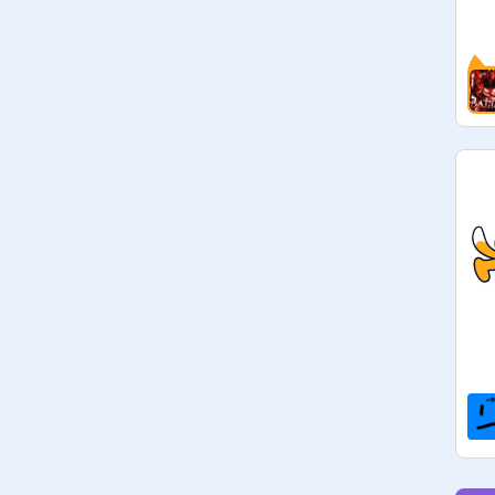
and conditions will be banned ! 

ceux qui sont mes follower peuvent 
rejoindre et suivre si possible ce 
https://scratch.mit.edu/studios/51
439184
those who are my followers can join 
and if it's possible follow this studio :

https://scratch.mit.edu/studios/51
439184
                        By 
@
Baconer20134