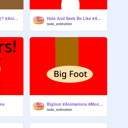
Bugers(B-you-gers)? #Animations #Burgers
Hide And Seek Be Like #Animations #Games
tada_animation
ons
Bigfoot #Animations #Monsters #Cryptids
tada_animation