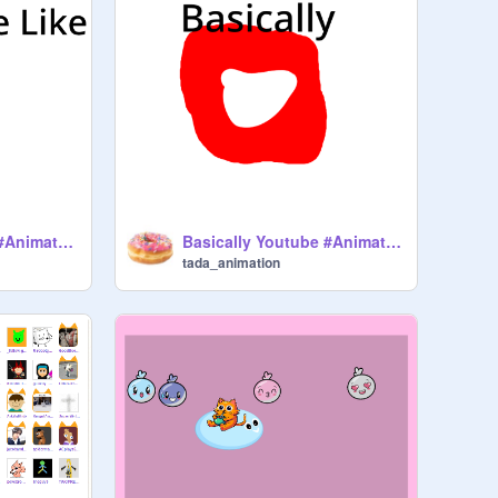
Shopping Be Like #Animations #Stories
Basically Youtube #Animations #Stories
tada_animation