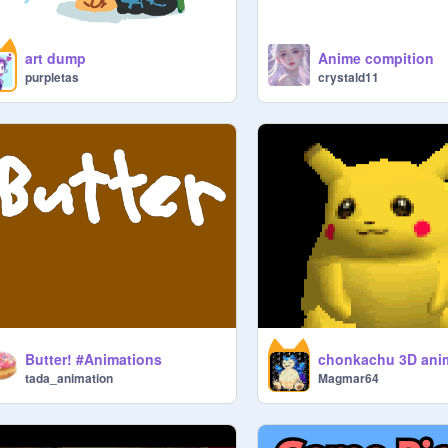
art dump
Anime compition
purpletas
crystald11
Butter! #Animations
chonkachu 3D ani
tada_animation
Magmar64