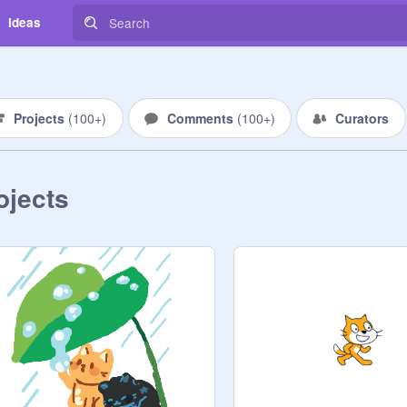
Ideas
Projects
(
100+
)
Comments
(
100+
)
Curators
ojects