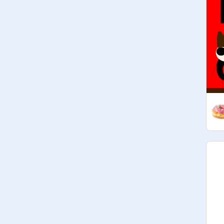
essayer au mieux d'être actif si pas 
d'idée demander gentiment en 
commentaire

être respectueux

demander sur mon profil ou au 
studio d'être curateur poliment

Requirements to be a curator:

After reading and accepting the rules

Try your best to be active; if you don't 
have any ideas, just ask nicely in the 
comments.

be respectful

politely ask on my profile or at the 
studio to be a curator

Ceux qui ne respectent pas les 
règles et conditions seront bannis !

Those who do not respect the rules 