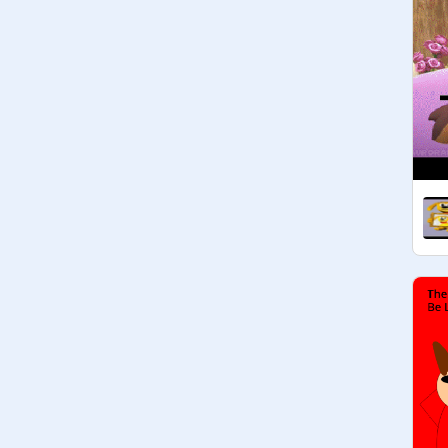
Ici tu peux écrire en Français et en 
anglais 

Here you can write in French and in 
English

Voici les règles à respecter si tu 
veux rejoindre le studio :

1) Le recpect total entre curateurs

2) pas de spam

3) ne fais pas des choses que tu 
n'as pas envie qu'on te fasse

4) si vous remixez quelque chose 
faîtes crédit à l'auteur

5) Commentaire qui fait progresser 
pas de critique 

6) pas de projets inappropriés, 
insultant ou offensant 

7) Montre ton talent et surtout 