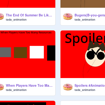
The End Of Summer Be Like #Animations #School
tada_animation
tada_animation
When Players Have Too Many Resources #Animations #Minecraft
Spoilers #Animati
tada_animation
tada_animation