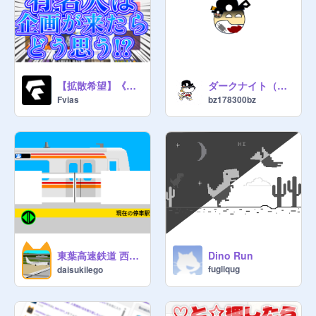
【拡散希望】《コラボ企画》!!_有名人とチュトリ勝負!
ダークナイト（ボール版）
Fvias
bz178300bz
東葉高速鉄道 西船橋→東葉勝田台 車掌ゲーム
Dino Run
fugiiqug
daisukilego