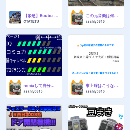
【緊急】Soubu-LineさんがBANされました
この元音楽は何? クイズ
OTATETU
asahiy0815
remixして自分のステータスを見せまくった
東上線はこうなってほしいなぁ remix
asahiy0815
asahiy0815