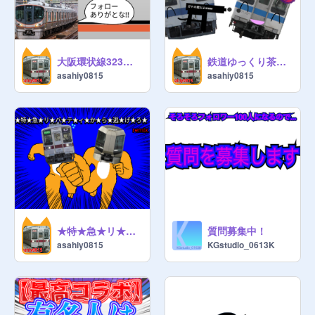
大阪環状線323系 ドア開閉機構!!! 拡散希望☆
鉄道ゆっくり茶番 豆まき
asahiy0815
asahiy0815
★特★急★リ★バ★テ★ィ★か★ら★逃★げ★ろ★
質問募集中！
asahiy0815
KGstudio_0613K