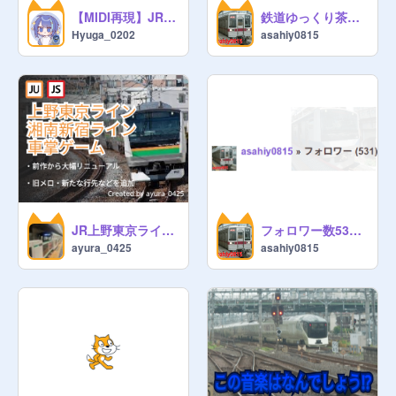
【MIDI再現】JRE-IKST-039-02
鉄道ゆっくり茶番 電子レンジ爆発☆
Hyuga_0202
asahiy0815
JR上野東京ライン・湘南新宿ライン車掌ゲーム JR Ueno Tokyo Line・Shonan Shinjuku Line Conductor Game
フォロワー数531人!!!
ayura_0425
asahiy0815