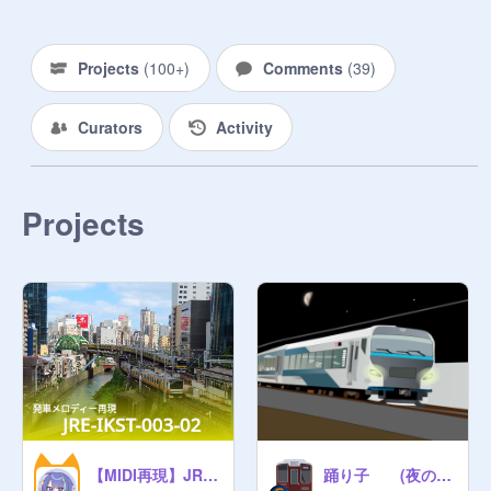
Projects
(
100+
)
Comments
(
39
)
Curators
Activity
Projects
【MIDI再現】JRE-IKST-003-02
踊り子 (夜の踊り子ver)