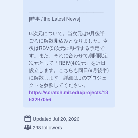
──────────────────────

[時事 / the Latest News]

0.次元について。当次元は9月後半
ごろに解散見込みとなりました。今
後はRBⅤ(5)次元に移行する予定で
す。また、それに合わせて期間限定
次元として「RBⅣ(4)次元」を近日
設立します。こちらも同日(9月後半)
に解散します。詳細は↓のプロジェ
クトを参照してください。
https://scratch.mit.edu/projects/13
63297056
1.次元主が交代になりました。

Updated Jul 20, 2026
　6月7日より、
@
TOUFU210
(豆腐)
298 followers
が第4代RBⅡ次元主に就任しまし
た。よろしくお願いします。
