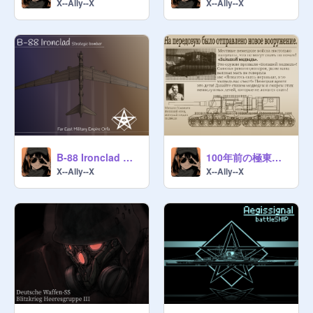
X--Ally--X
X--Ally--X
https://scratch.mit.edu/projects/13
09044085/
5. 7p完全開放について

2026年5月6日をもって7pが完全に
開放されました。

各国は自由に通行ができる他、全て
の外交行動及び戦争行為が相互に解
禁されます。空きステートへの申請
B-88 Ironclad 戦略爆撃機
100年前の極東軍事帝国オルファの戦時中新聞
も同様ですが、7p創設の流れを考え
X--Ally--X
X--Ally--X
ると既存の国家はできる限り7pでの
領土拡張を控えるのが自然な流れか
と思います。

ですので、これはあくまでも次元主
の私情でしかありませんが他p国家
の7p空きステートへの申請はできる
限り自粛して頂きたい限りでござい
ます。

↑お茶政権(第3代)時代のものです