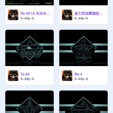
https://scratch.mit.edu/projects/12
71563084
Re-001A 完全自立無人戦闘機
超大型強襲揚陸艦 CH-02
X--Ally--X
X--Ally--X
[RBII-標準時間 / the Standard Time]
https://scratch.mit.edu/projects/11
76139682/
──────────────────────

[Q&A]

Q.スタジオ招待が来ません

A/1. スタジオマネージャーにご連絡
Te-82
Re-4
して見て下さい

X--Ally--X
X--Ally--X
A/2. 次元関係者で無い場合はスタジ
オ招待は行いません

Q.始めるに当たっての知識量幅はど
のくらい必要ですか？

A. 次元法とコミュニティガイドライ