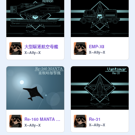
@
rnarn_circle
[地図係 / the Map Administrator]

@
tadano_cat
[法務係 / the Rules Administrator]

@
Turn_Right
大型駆逐航空母艦
EMP-Ⅻ
X--Ally--X
X--Ally--X
[登録係/the List Administrator]

@
Stella_Sora
Re-160 MANTA 重戦略爆撃機
Re-31
X--Ally--X
X--Ally--X