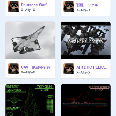
戦艦 ウェル
Deutsche Waffen-SS Blitzkrieg Heeresgruppe III
が、豆腐政権(第4代)もこれを継承し
X--Ally--X
X--Ally--X
ます。

──────────────────────

[関連リンク / Related links]

[次元地図 / the Universe’s Map]
https://scratch.mit.edu/projects/13
14291353/
[申請所 / the Application Office]
AH12 HC HELICOPTER アーマードコア ルビコプター
UAV [KatyPerry]
https://scratch.mit.edu/studios/36
X--Ally--X
X--Ally--X
309258/comments
[次元法 / the Universe's Rules]
https://scratch.mit.edu/projects/13
09044085/
[名簿 / the Members List]