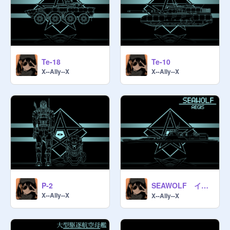
https://scratch.mit.edu/studios/50
845270/comments
──────────────────────

[その他 / Other]

Te-18
Te-10
X--Ally--X
X--Ally--X
[Dust Box]
https://scratch.mit.edu/studios/36
212318/comments
──────────────────────

[役員 / Executives]

[次元主 / the Supreme Leader]

　第4代

SEAWOLF イージス艦
P-2
@
TOUFU210
X--Ally--X
X--Ally--X
[副次元主 / the Vice S.L.]

@
Kamome125