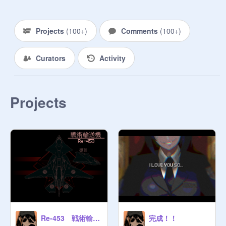
2.次元主令4-1が発令されました。こ
Projects
(
100+
)
Comments
(
100+
)
れにより、TSAにより消滅した国家
の運営者は24日0:00より復帰(初期
申請)が可能となります。
Curators
Activity
https://scratch.mit.edu/projects/13
31683438/
Projects
3.法務係より、次元法第三章2節が
改正されました。詳しくは
https://scratch.mit.edu/projects/13
52114154/
をご覧ください。

4. 技術に関する法改正

上記の通り、失地した土地の技術は
使用できなくなりました。

Re-453 戦術輸送機
完成！！
詳しくは次元法をご確認ください。