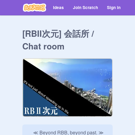
Ideas
Join Scratch
Sign in
[RBII次元] 会話所 /
Chat room
　≪ Beyond RBB, beyond past. ≫
