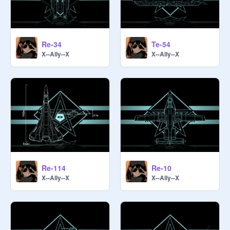
ンのみです。幅さえあれば居るだけ
でも知識量は増えて行きます

Q. 重要性の高い現行法の内訳はあり
Re-34
Te-54
X--Ally--X
X--Ally--X
ますか？

A. 全利用者は常として現行法第4章
で、参入後は現行法第5-6章。運営
関係者に至っては現行法第3章が適
切です

──────────────────────

[宣伝欄 / the Promotion of Other 
Communities]

Re-114
Re-10
・週1に活動している次元を記載

X--Ally--X
X--Ally--X
・追加したい場合は次元主に連絡す
ること

[NNUV]