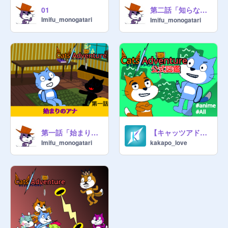
第二話「知らないセカイ」
01
Imifu_monogatari
Imifu_monogatari
第一話「始まりのアナ」
【キャッツアドベンチャー】キャラ図鑑 V.1.0.1
Imifu_monogatari
kakapo_love