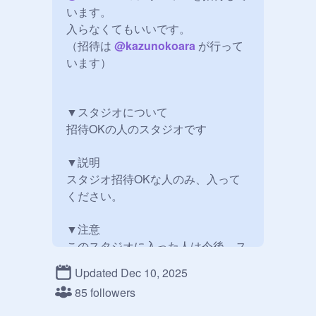
います。

入らなくてもいいです。

（招待は 
@
kazunokoara
 が行って
います）

▼スタジオについて

招待OKの人のスタジオです

▼説明

スタジオ招待OKな人のみ、入って
ください。

▼注意

このスタジオに入った人は今後、ス
タジオ招待をする可能性があります

Updated Dec 10, 2025
85 followers
▼このスタジオでのルール

作品を勝手に入れないでください。
