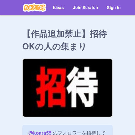
Ideas
Join Scratch
Sign in
【作品追加禁止】招待
OKの人の集まり
@
koara55
 のフォロワーを招待して