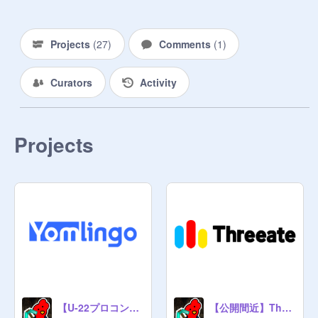
見つけ次第削除いたします。

Projects
(
27
)
Comments
(
1
)
@
koara55
 のコメント欄で入りたい
と言ってください。
Curators
Activity
Projects
【U-22プロコン提出予定】Yomlingo Code
【公開間近】Threeateについて