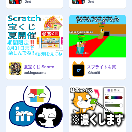
-2nd
-2nd
夏宝くじ Scratch 開催
スプライトを買う ver1.2
aokingusama
-Ghetti9