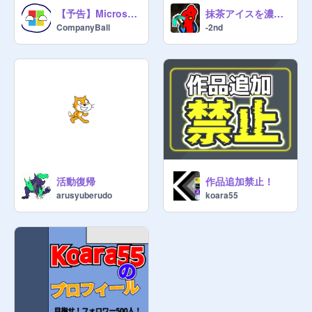
【予告】Microsoftの買収経験は？
抹茶アイスを濃くしてみた
CompanyBall
-2nd
活動復帰
作品追加禁止！
arusyuberudo
koara55