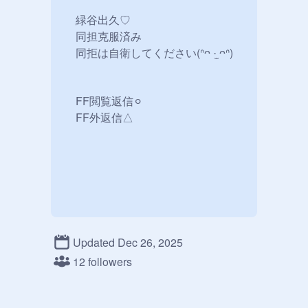
　緑谷出久♡

　同担克服済み

　同拒は自衛してください(ᐢᴖ ·̫ ᴖᐢ)

　FF閲覧返信⚪︎

　FF外返信△

Updated Dec 26, 2025
12 followers