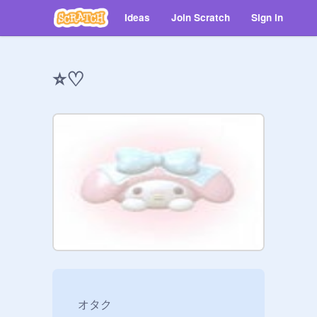
Ideas
Join Scratch
Sign in
⭐️♡
　オタク
