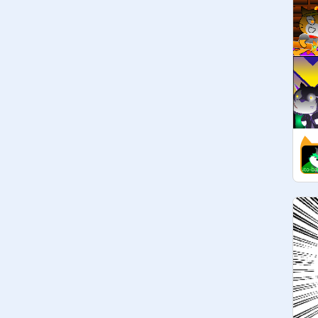
　他人のは❌！

⭐️ここのコメント欄でのフォロワー
さん同士の関わり⭕️

⭐️フォロバするよん

⭐️荒らしたら即追放ー

⬆️プロジェクト入れまくるのはおけ

（例えばコメント❌）

［マネージャーさんへ］

❗️・キュレーター招待

　・マネージャー昇格

　・キュレーター削除※

　・マネージャー削除※

　・作品削除※

　以上のことを行った場合、
