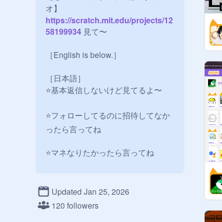
オ】
https://scratch.mit.edu/projects/12
58199934
 見て〜

［English is below.］

［日本語］

⭐️基本返信しないけど見てるよ〜

⭐️フォローしてるのに招待してなか
ったら言ってね

⭐️マネなりたかったら言ってね

⭐️もろちん入らなくても構わない
Updated Jan 25, 2026
よ！（通知うるさいし）

120 followers
⭐️入れていいのは自分のだけ！
