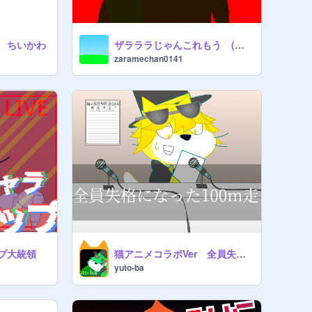
 ちいかわ
ザラララじゃんこれもう (ヤラララ)
zaramechan0141
プ大統領
猫アニメコラボVer 全員失格になった100m走 remix
yuto-ba