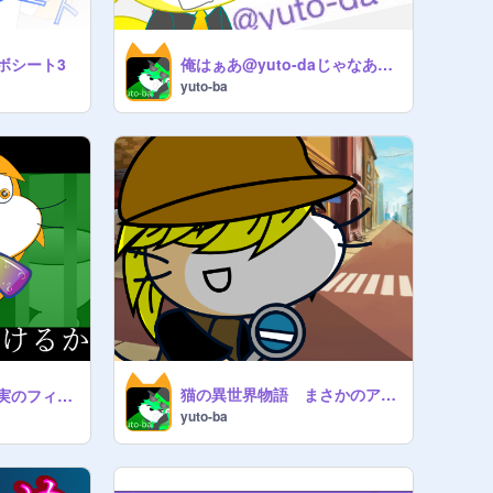
ボシート3
俺はぁあ@yuto-daじゃなあぁぃ(`･ω･´)b‼
yuto-ba
猫の異世界物語 まさかのアイツが登場！
猫の異世界物語 真実のフィクション
yuto-ba