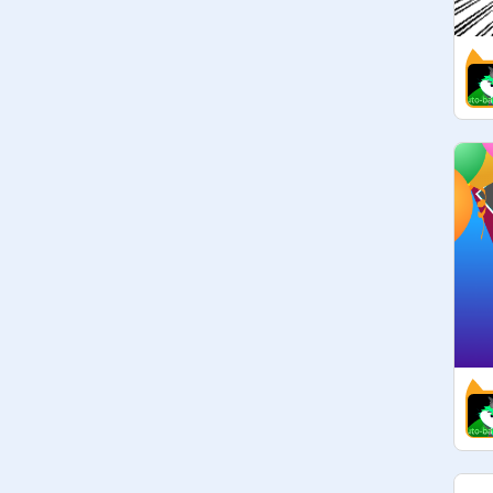
　キュレーターとさせていただきま
す※手が当たってしまったなどの場
合は

　2度目でキュレーターです

・コメント欄での荒らし

・他のマネージャーが❗️を

　行っていたり、キュレーターが

　ルールを破っていた場合には

@
airi-123
に報告してください

※普段フォロワースタジオ入らない
人が自分のフォロワースタジオ作っ
てること、すみません

［English］

⭐️Basically, I don't reply, but I'm 