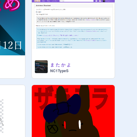
ま た か よ
NC1TypeS