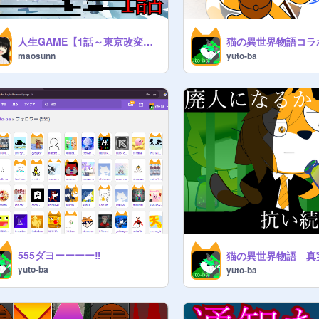
人生GAME【1話～東京改変～】
猫の異世界物語コラ
maosunn
yuto-ba
555ダヨーーーー‼
yuto-ba
yuto-ba