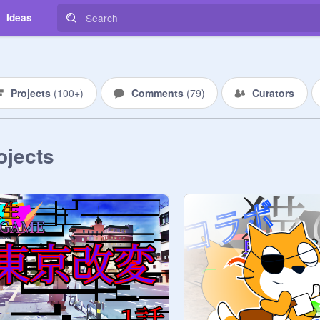
Ideas
Projects
(
100+
)
Comments
(
79
)
Curators
ojects