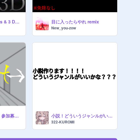
猫アニメVer 7 Weeks & 3 Days 3D
目に入ったらやれ remix
New_you-zow
【小説】《8番出口》参加募集シート
小説！どういうジャンルがいいかな〜？
322-KUROMI