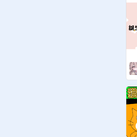
watching.

⭐️I'm following you, but if you don't 
invite me, tell me.

⭐️Tell me if you want to be a 
manager

⭐️It doesn't matter if you don't get into 
it! ( The notification is noisy)

⭐️The only thing you can put in is 
your own projects!

Someone else's ❌!

⭐️The relationship between followers 
in the comment section here⭕️
