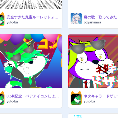
安全すぎた鬼畜ルーレットォ remix
島の歌 歌ってみた
yuto-ba
ogyarisawa
0.5K記念 ペアアイコンしよう！
ネタキャラ ドザッ
yuto-ba
yuto-ba