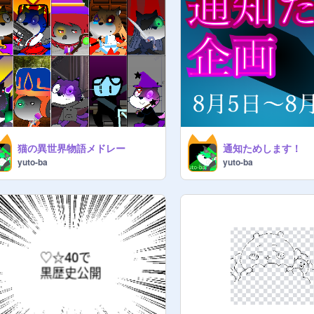
猫の異世界物語メドレー
通知ためします！
yuto-ba
yuto-ba