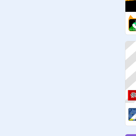
⭐️I will f4f

⭐️If you vandalize, you will be 
expelled immediately.

⬆️It's OK to put in a lot of projects

(For example, comments are ❌)