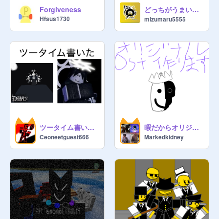
どっちがうまいか投票して
Forgiveness
Hfsus1730
mizumaru5555
ツータイム書いた。
暇だからオリジナルforsakenOST多分作ります（募集）
Ceoneetguest666
Markedkidney