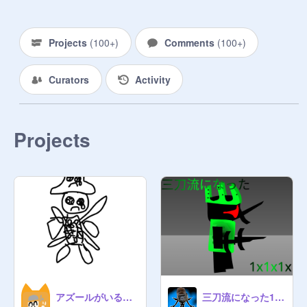
English Version

@
maimai_1029
Projects
(
100+
)
Comments
(
100+
)
Thank you for coming here!

Curators
Activity
I sometimes invite random people ().

Projects
I'm looking for Forsaken-related 
works here. Feel free to add as 
many as you like!

The managers here are my account, 
@
maimai_1029
, and my sub-
account, 
@
submaimai_1029
.

*Replies may be slow ().
アズールがいる限りforsakenは庭を育てるなんだよ
三刀流になった1x1x1x