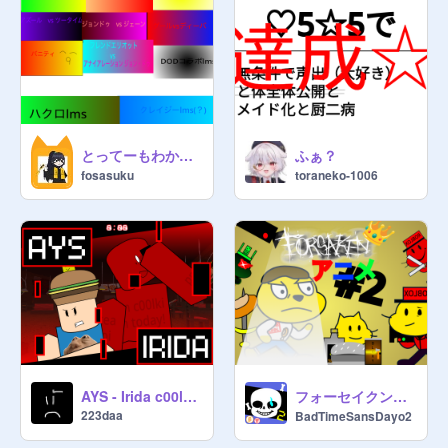
とってーもわかりやすいありがたいlms説明(！？)
ふぁ？
fosasuku
toraneko-1006
フォーセイクンアニメ#2 先輩と飯
AYS - Irida c00lkidd vs 007n7
223daa
BadTimeSansDayo2