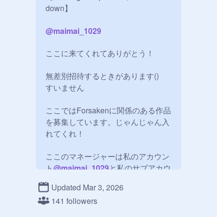
down】

@
maimai_1029
ここに来てくれてありがとう！

無差別招待するときがあります()

すいません

ここではForsakenに関係のある作品
を募集しています。じゃんじゃん入
れてくれ！

ここのマネージャーは私のアカウン
ト
@
maimai_1029
と私のサブアカウ
ント
@
submaimai_1029
です。

Updated Mar 3, 2026
141 followers
※返信遅いかも()
