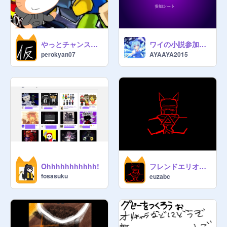
やっとチャンスのMLGスキンゲットしたぜ
ワイの小説参加シート
perokyan07
AYAAYA2015
フレンドエリオット模写
Ohhhhhhhhhhh!
fosasuku
euzabc