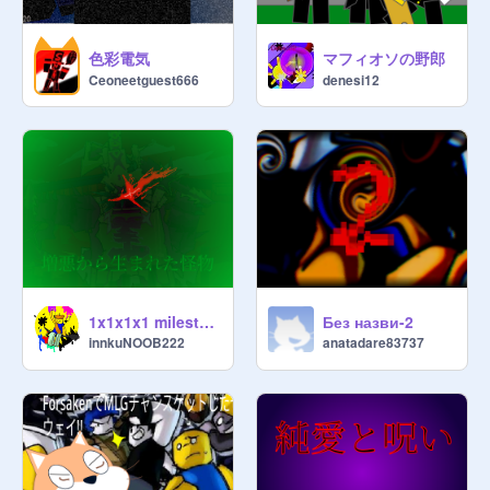
色彩電気
マフィオソの野郎
Ceoneetguest666
denesi12
1x1x1x1 milestone 4
Без назви-2
innkuNOOB222
anatadare83737