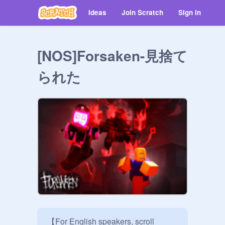
Ideas
Join Scratch
Sign in
[NOS]Forsaken-見捨て
られた
【For English speakers, scroll 