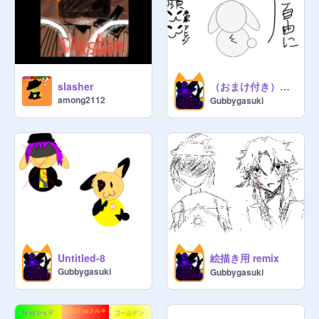
（おまけ付き）Gubbyをつくろぉ
slasher
among2112
Gubbygasuki
絵描き用 remix
Untitled-8
Gubbygasuki
Gubbygasuki