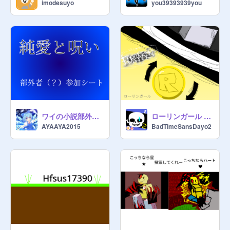
imodesuyo
you39393939you
ワイの小説部外者（？）参加シート
ローリンガール coin flip版
AYAAYA2015
BadTimeSansDayo2