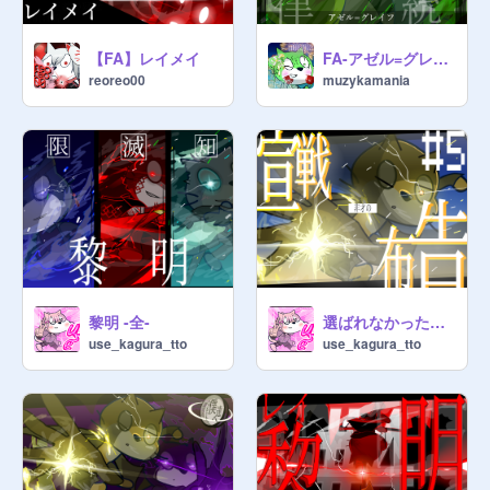
【FA】レイメイ
FA-アゼル=グレイフ-
reoreo00
muzykamania
黎明 -全-
選ばれなかった僕達へ #5 サムネ
use_kagura_tto
use_kagura_tto