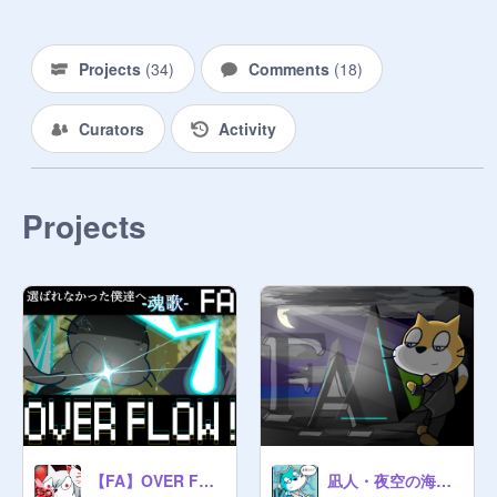
Projects
(
34
)
Comments
(
18
)
Curators
Activity
Projects
【FA】OVER FLOW !
凪人・夜空の海辺にて』