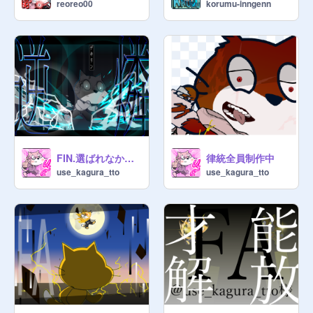
reoreo00
korumu-inngenn
FIN.選ばれなかった僕達へ-魂歌- #2 逆鱗
律統全員制作中
use_kagura_tto
use_kagura_tto