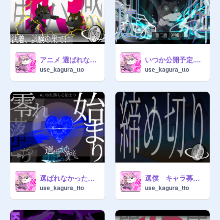
アニメ 選ばれなかった僕達へ #3 決着、試験の果てに
いつか公開予定....
use_kagura_tto
use_kagura_tto
選ばれなかった僕達へ-魂歌- #1 零れ落ちる始まり
選僕 キャラ募集シート
use_kagura_tto
use_kagura_tto