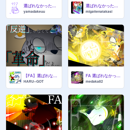
選ばれなかった僕達へFA
選ばれなかった僕達へ #2 才覚解放 FA
yamadakeuu
migattenatakasi
【FA】選ばれなかった僕達へ-魂歌- #1 零れ落ちる始まり
FA 選ばれなかった僕達へ＃3
HARU--GOT
medaka82