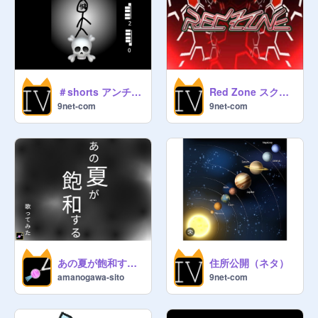
＃shorts アンチした奴の末路
Red Zone スクリプト演奏
9net-com
9net-com
あの夏が飽和する 歌ってみた
住所公開（ネタ）
amanogawa-sito
9net-com