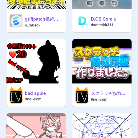
griffpatch様超えたい！
D.OS Core 6
dschmidt311
-Emusc-
スクラッチ協力同盟作りました。
bad apple
9net-com
9net-com