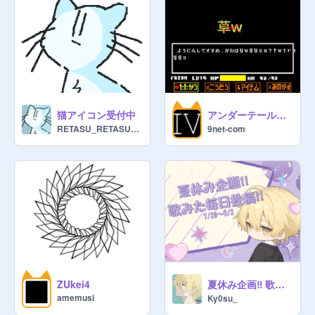
猫アイコン受付中
アンダーテール 不信KUSA戦
RETASU_RETASU_RETASU
9net-com
夏休み企画‼︎ 歌みた毎日投稿‼︎
ZUkei4
amemusi
Ky0su_