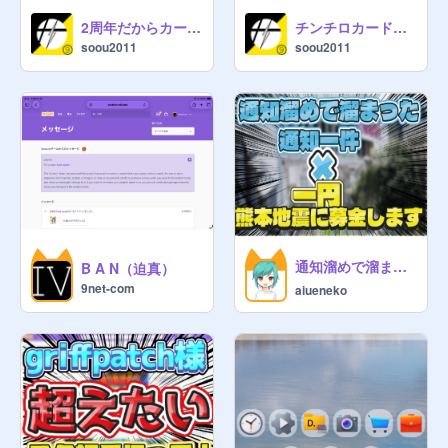
2周年だからカードゲームを作ろうぜ【PROJECT A.E.D.】
チンチロカードファイト（仮）参加シート
soou2011
soou2011
通知溜めで溜まった通知✖️一円熊本地震に募金します
B A N（迫真）
9net-com
aiueneko