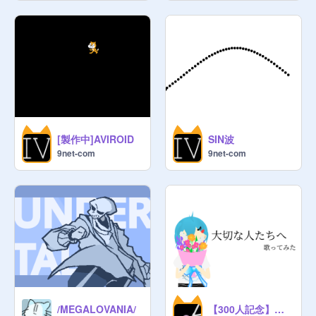
[製作中]AVIROID
SIN波
9net-com
9net-com
【300人記念】大切な人たちへ 歌ってみた
/MEGALOVANIA/