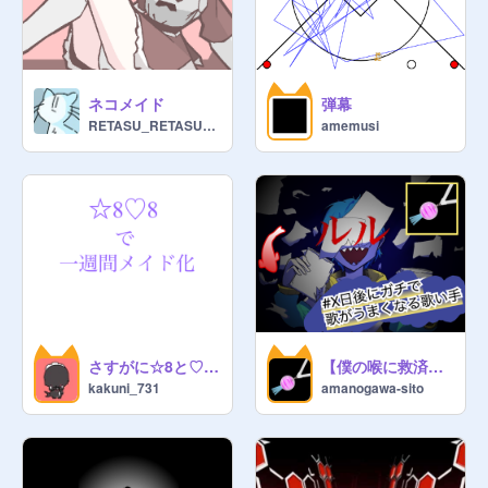
ネコメイド
弾幕
RETASU_RETASU_RETASU
amemusi
さすがに☆8と♡8はいかないだろう
【僕の喉に救済を】ルル、本気で歌った。
kakuni_731
amanogawa-sito