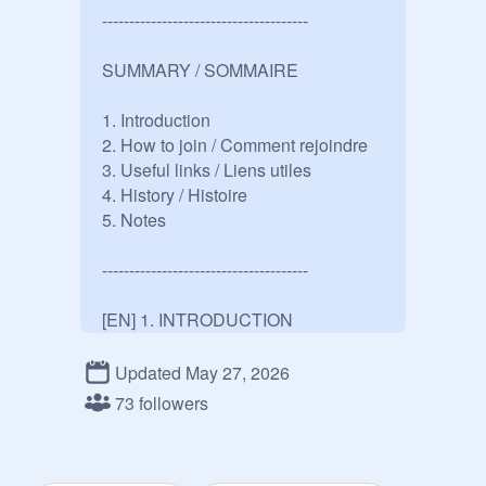
--------------------------------------

SUMMARY / SOMMAIRE

1. Introduction

2. How to join / Comment rejoindre

3. Useful links / Liens utiles

4. History / Histoire

5. Notes

--------------------------------------

[EN] 1. INTRODUCTION

Welcome to the Feedback Club 
Updated May 27, 2026
(FBC)! This club aims to promote 
73 followers
quality feedback on Scratch and 
help scratchers improve their 
projects through thoughtful 