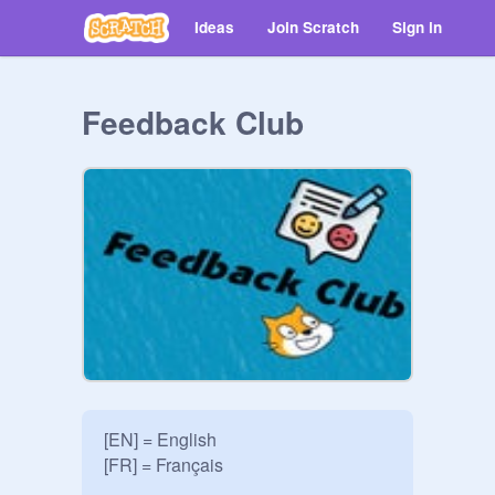
Ideas
Join Scratch
Sign in
Feedback Club
[EN] = English

[FR] = Français
