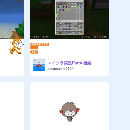
マイクラ実況Part4 後編
soramame0804