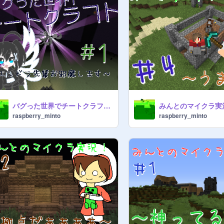
バグった世界でチートクラフト#1
みんとのマイクラ実
raspberry_minto
raspberry_minto