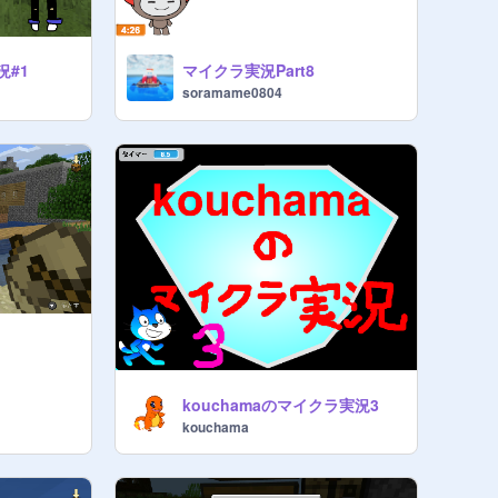
況#1
マイクラ実況Part8
soramame0804
kouchamaのマイクラ実況3
kouchama