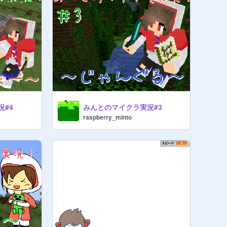
況#4
みんとのマイクラ実況#3
raspberry_minto