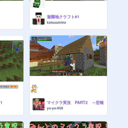
遊園地クラフト#1
katsuumino
1
マイクラ実況 PART2 ～悲報
yo-yo-958