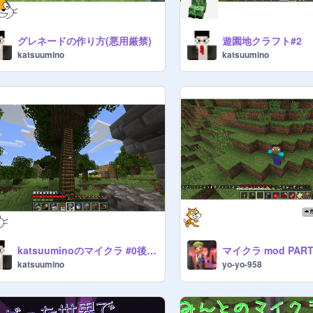
グレネードの作り方(悪用厳禁)
遊園地クラフト#2
katsuumino
katsuumino
katsuuminoのマイクラ #0後編＆#1
マイクラ mod PART
katsuumino
yo-yo-958