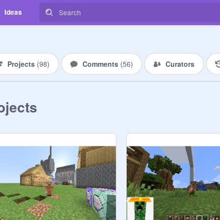
Ideas
Projects
(
98
)
Comments
(
56
)
Curators
ojects