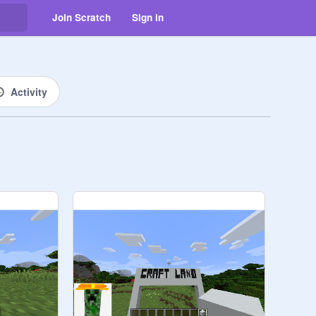
Join Scratch
Sign in
Activity