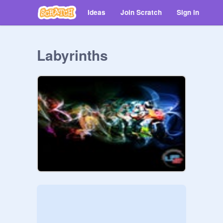
Ideas
Join Scratch
Sign in
Labyrinths