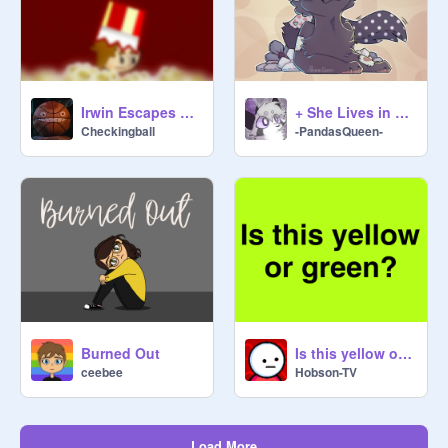
Irwin Escapes Prison: Official Trailer
+ She Lives in Her World, So Unaware +
Checkingball
-PandasQueen-
Burned Out
Is this yellow or green?
ceebee
Hobson-TV
Load More