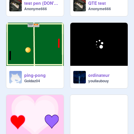
test pen (DON'T PLAY IF YOU ARE EPILEPTIC)
QTE test
Anonyme666
Anonyme666
ping-pong
ordinateur
Goldaz04
youliaubouy