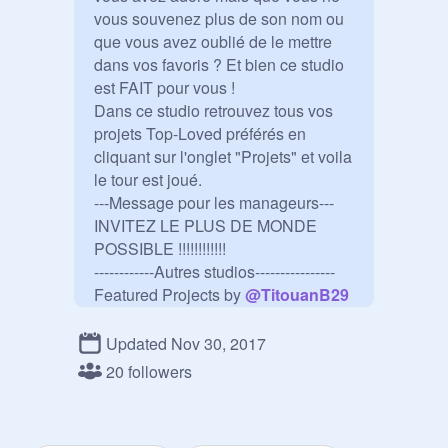
vous souvenez plus de son nom ou 
que vous avez oublié de le mettre 
dans vos favoris ? Et bien ce studio 
est FAIT pour vous !

Dans ce studio retrouvez tous vos 
projets Top-Loved préférés en 
cliquant sur l'onglet "Projets" et voila 
le tour est joué.

---Message pour les manageurs---

INVITEZ LE PLUS DE MONDE 
POSSIBLE !!!!!!!!!!!!

------------Autres studios----------------

Featured Projects by 
@
TitouanB29
https://scratch.mit.edu/studios/44
77609/
Updated Nov 30, 2017
Top-Remixed projects by 
20 followers
@
enzocosmos
https://scratch.mit.edu/studios/45
12070/