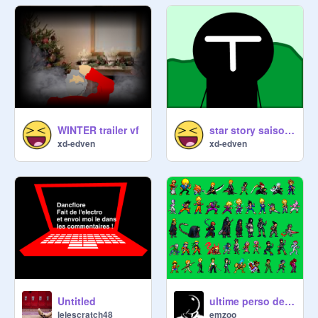
WINTER trailer vf
star story saison 2 trailer vf
xd-edven
xd-edven
Untitled
ultime perso de manga-2
lelescratch48
emzoo