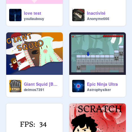
love test
Inactivité
youliaubouy
Anonyme666
Giant Squid [Boss Battle]
Epic Ninja Ultra
deimos7391
Astrophysiker