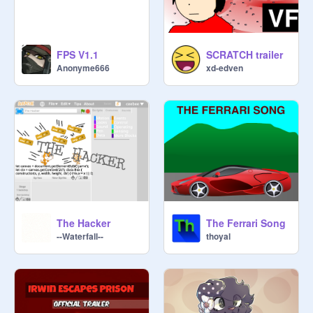
FPS V1.1
SCRATCH trailer
Anonyme666
xd-edven
The Ferrari Song
The Hacker
thoyal
--Waterfall--