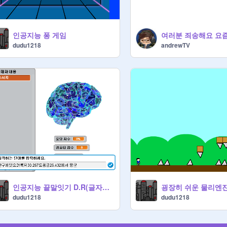
인공지능 퐁 게임
dudu1218
andrewTV
인공지능 끝말잇기 D.R(글자점수)
굉장히 쉬운 물리엔
dudu1218
dudu1218