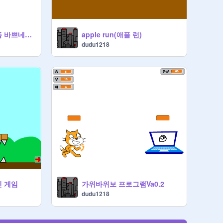
여러분 죄송해요 요즘 바쁘네요 그래서 프젝이 없어요
apple run(애플 런)
dudu1218
진 게임
가위바위보 프로그램Va0.2
dudu1218