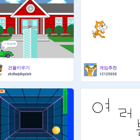
건물키우기
게임추천
zkdlwjdlqslek
12125656