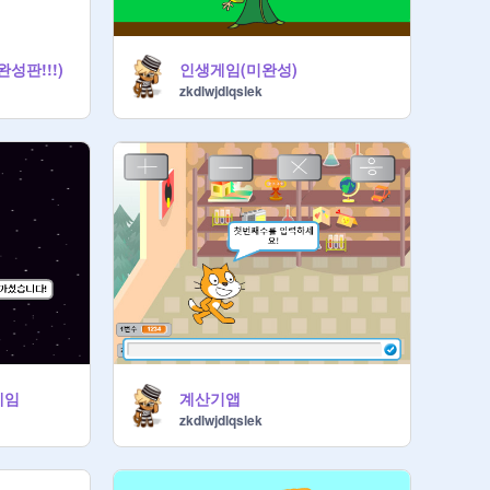
성판!!!)
인생게임(미완성)
zkdlwjdlqslek
게임
계산기앱
zkdlwjdlqslek