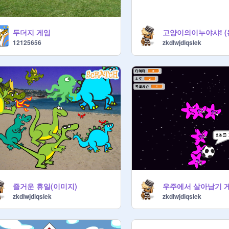
두더지 게임
고양이의이누야샤! (완
12125656
zkdlwjdlqslek
즐거운 휴일(이미지)
우주에서 살아남기 
zkdlwjdlqslek
zkdlwjdlqslek