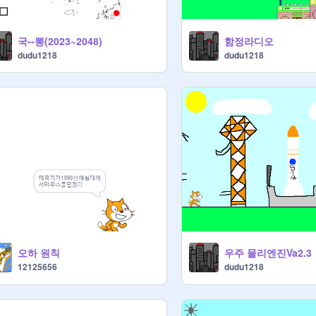
국--뽕(2023~2048)
함정라디오
dudu1218
dudu1218
오하 원칙
우주 물리엔진Va2.3
12125656
dudu1218