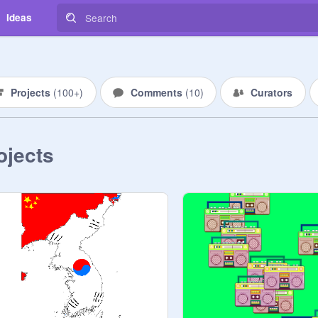
Ideas
Projects
(
100+
)
Comments
(
10
)
Curators
ojects