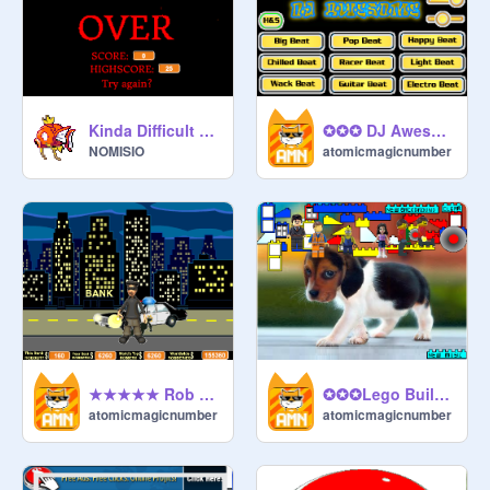
Kinda Difficult Game
✪✪✪ DJ Awesome ✪✪✪
NOMISIO
atomicmagicnumber
★★★★★ Rob The Bank ★★★★★
✪✪✪Lego Builder Fun✪✪✪
atomicmagicnumber
atomicmagicnumber