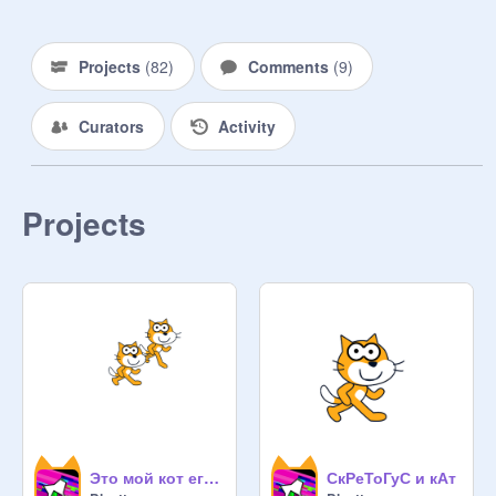
Projects
(
82
)
Comments
(
9
)
Curators
Activity
Projects
Это мой кот его зовут СкРеТоГуС
СкРеТоГуС и кАт