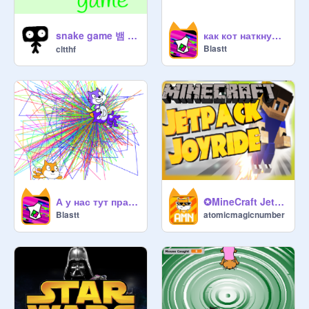
snake game 뱀 게임
как кот наткнулся на знак
Blastt
cltthf
А у нас тут праздник. Праздник котов!!!!!!!!!
✪MineCraft JetPack✪
Blastt
atomicmagicnumber