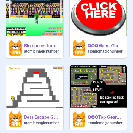
Rio soccer football
✪✪✪MouseTrap✪✪✪
atomicmagicnumber
atomicmagicnumber
Bear Escape Game ✪✪✪✪✪
✪✪✪Top Gear✪✪✪
atomicmagicnumber
atomicmagicnumber