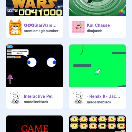
Kat Chasse
✪✪✪StarWars✪✪✪
dhajacob
atomicmagicnumber
~Remix It~ Jack's House (Read Instructions) remix
Interactive Pet
madelineblack
madelineblack