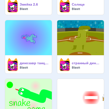
Змейка 2.6
Солнце
Blastt
Blastt
динозавр танцует 2
странный динозавр
Blastt
Blastt