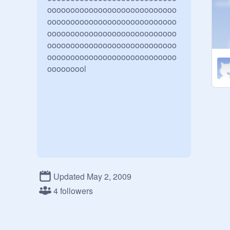
oooooooooooooooooooooooooooo
oooooooooooooooooooooooooooo
oooooooooooooooooooooooooooo
oooooooooooooooooooooooooooo
oooooooooooooooooooooooooooo
Updated May 2, 2009
4 followers