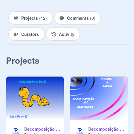
Projects
(
12
)
Comments
(
0
)
Curators
Activity
Projects
Decomposição - Pedro e Laís
Decomposição - Rafael e Milena