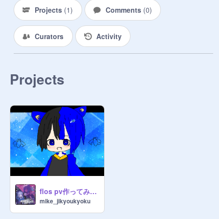
Projects
(
1
)
Comments
(
0
)
Curators
Activity
Projects
flos pv作ってみた！
mike_jikyoukyoku