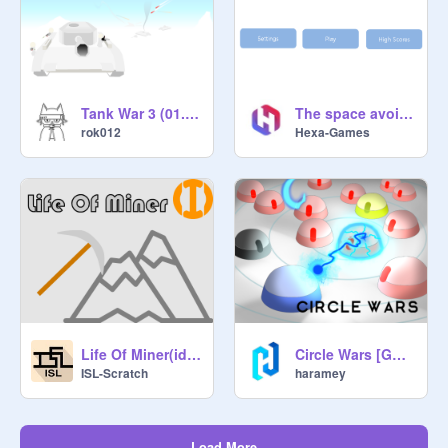
Tank War 3 (01.04.2017)
The space avoider v.1
rok012
Hexa-Games
Life Of Miner(idle)
Circle Wars [GAME]
ISL-Scratch
haramey
Load More