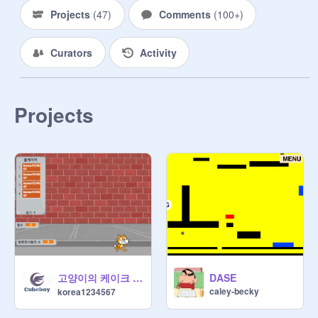
누구에게나 열려있으며 공정한 실력
Projects
(
47
)
Comments
(
100+
)
판단을 목표로 합니다.

증명서를 다른사람과 공유하려면 
Curators
Activity
www.cubeupload.com

를 사용하시는걸 추천합니다.

Projects
각 랭크 난이도를 대략 설명하자면:

뉴비: 0~5 하트를 받는 수준

루키: 5~10 하트를 받는 수준

프로그래머: 쉽게 20~40 하트를 받는 
수준

시니어: 프런트페이지 갈수 있는 수준

폴리매스: 쉽게 프런트페이지 가는 수
준

마스터 스크래처: 그리프패치 수준

고양이의 케이크 먹기 대작전!
DASE
caley-becky
korea1234567
절대적인 기준은 아니지만 대략 짐작