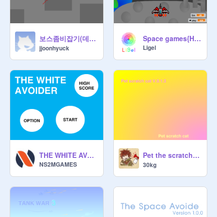
보스좀비잡기(데드타운팬게임)
Space games{Hunting aliens}ver.1.13.1
Ligel
jjoonhyuck
Pet the scratch cat!스캣 키우기
THE WHITE AVOIDER
NS2MGAMES
30kg