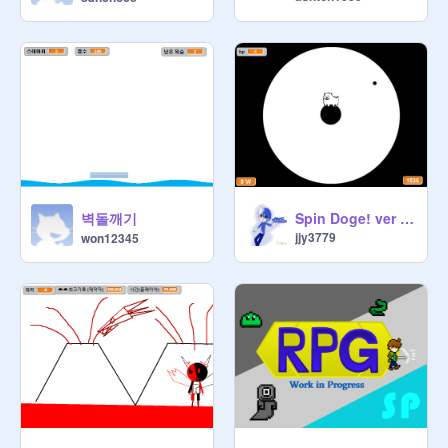
벽돌깨기
Spin Doge! ver 0.53(Remove Lag)
jjy3779
won12345