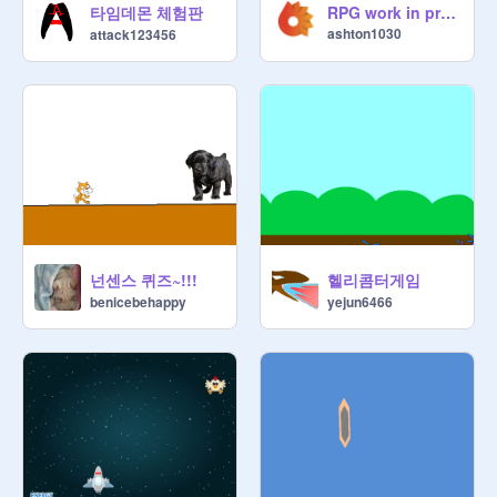
타임데몬 체험판
RPG work in progess
ashton1030
attack123456
넌센스 퀴즈~!!!
헬리콤터게임
benicebehappy
yejun6466