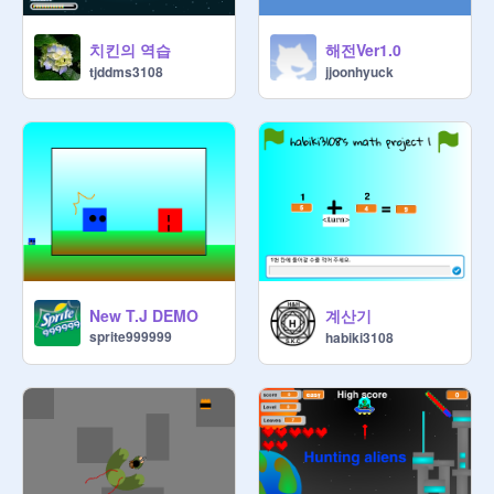
치킨의 역습
해전Ver1.0
tjddms3108
jjoonhyuck
계산기
New T.J DEMO
sprite999999
habiki3108