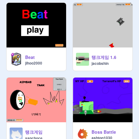
하실수 있으시겠죠?

더 자세한 설명은 여기서:

https://anotepad.com/note/read/dww
k7q
탱크게임 1.6
Beat
jihoo2000
jacobshin
탱크게임
Boss Battle
ashton1030
sanchoce