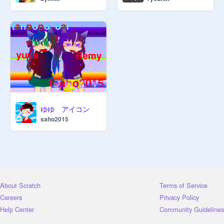
ゆゆ アイコン
saho2015
About Scratch
Terms of Service
Careers
Privacy Policy
Help Center
Community Guidelines