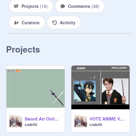
Projects
(
16
)
Comments
(
38
)
Curators
Activity
Projects
Sword Art Online Quiz
VOTE ANIME V.S. HARRY POTTER
code50
code50