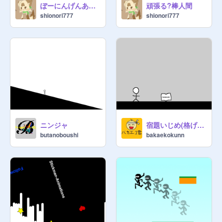
ぼーにんげんあにめーしょん
頑張る?棒人間
shionori777
shionori777
ニンジャ
宿題いじめ(格げーテスト)
butanoboushi
bakaekokunn