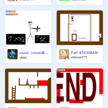
oiuisi（oiuisi表情メーカー）
Fall! STICKMAN!
shionori777
oiuisi