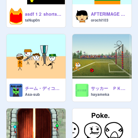
asdf 1２ shorts remix
AFTERIMAGE NINJA 残像忍者
taNup0n
orochi103
チーム・ディコイズ
サッカー ＰＫゲーム 1.1
Asa-sub
hayameka