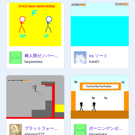
棒人間ゼノバース F
vs ソート
hayameka
iron01
プラットフォーマー?1 Platformer?
ボーニンゲンゼノバース5
shionori777
hayameka