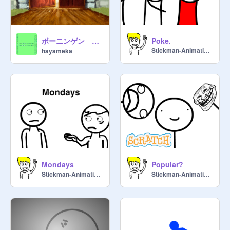
ボーニンゲン ゼノバース
Poke.
Stickman-Animations
hayameka
Mondays
Popular?
Stickman-Animations
Stickman-Animations