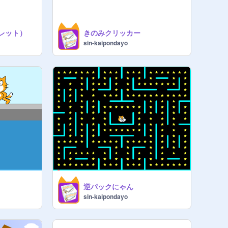
レット）
きのみクリッカー
sin-kaipondayo
逆パックにゃん
sin-kaipondayo