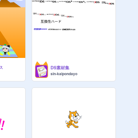
ス
DS素材集
sin-kaipondayo