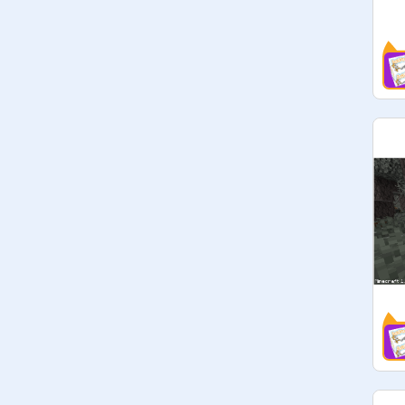
@
kaipondayo_KimaGure
@
kaipondayo_sab_sab
@
scratch_kaipondayo
@
scratch_kaipondayo2
　　　↑　↑　↑

　　   follow me　