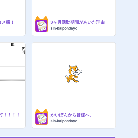
3ヶ月活動期間があいた理由
oのコメ欄！
sin-kaipondayo
打！！！！
かいぽんから皆様へ。
sin-kaipondayo