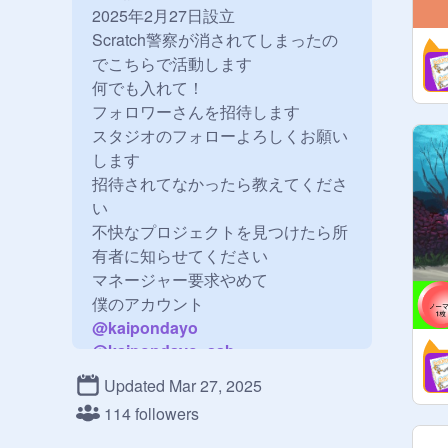
2025年2月27日設立

Scratch警察が消されてしまったの
でこちらで活動します

何でも入れて！

フォロワーさんを招待します

スタジオのフォローよろしくお願い
します

招待されてなかったら教えてくださ
い　

不快なプロジェクトを見つけたら所
有者に知らせてください

マネージャー要求やめて

@
kaipondayo
@
kaipondayo_sab
@
kaipondayo_Games
Updated Mar 27, 2025
@
kaipondayo_KimaGure
114 followers
@
kaipondayo_sab_sab
@
scratch_kaipondayo