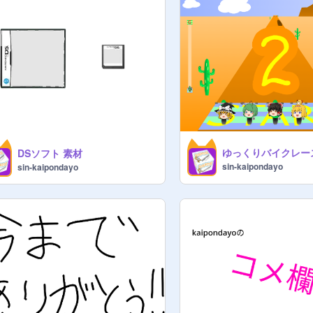
ゆっくりバイクレー
DSソフト 素材
sin-kaipondayo
sin-kaipondayo