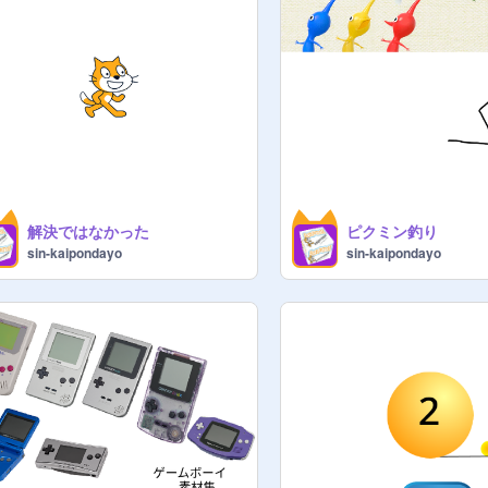
解決ではなかった
ピクミン釣り
sin-kaipondayo
sin-kaipondayo