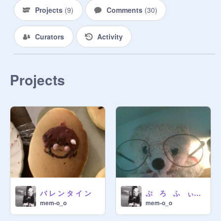
Projects
(
9
)
Comments
(
30
)
Curators
Activity
Projects
バ レ ン タ イ ン
ぷ ろ ふ ぃ ー る
mem-o_o
mem-o_o