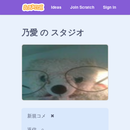
Ideas
Join Scratch
Sign in
乃愛 の スタジオ
新規コメ　✖︎

返信　○