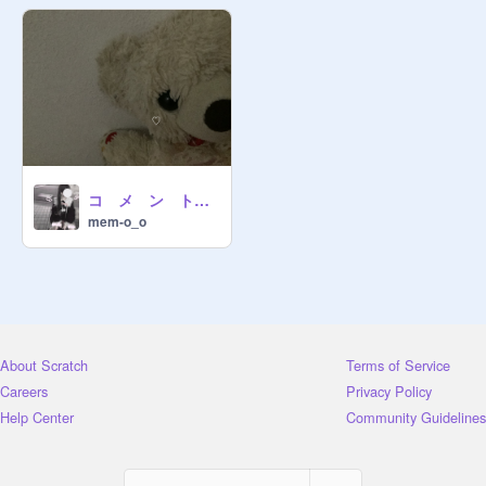
コ メ ン ト 欄
mem-o_o
About Scratch
Terms of Service
Careers
Privacy Policy
Help Center
Community Guidelines